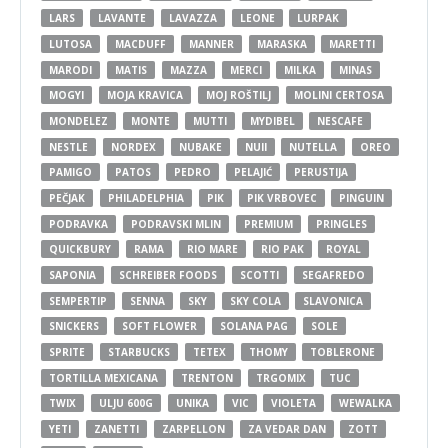
LARS
LAVANTE
LAVAZZA
LEONE
LURPAK
LUTOSA
MACDUFF
MANNER
MARASKA
MARETTI
MARODI
MATIS
MAZZA
MERCI
MILKA
MINAS
MOGYI
MOJA KRAVICA
MOJ ROŠTILJ
MOLINI CERTOSA
MONDELEZ
MONTE
MUTTI
MYDIBEL
NESCAFE
NESTLE
NORDEX
NUBAKE
NUII
NUTELLA
OREO
PAMIGO
PATOS
PEDRO
PELAJIĆ
PERUSTIJA
PEČJAK
PHILADELPHIA
PIK
PIK VRBOVEC
PINGUIN
PODRAVKA
PODRAVSKI MLIN
PREMIUM
PRINGLES
QUICKBURY
RAMA
RIO MARE
RIO PAK
ROYAL
SAPONIA
SCHREIBER FOODS
SCOTTI
SEGAFREDO
SEMPERTIP
SENNA
SKY
SKY COLA
SLAVONICA
SNICKERS
SOFT FLOWER
SOLANA PAG
SOLE
SPRITE
STARBUCKS
TETEX
THOMY
TOBLERONE
TORTILLA MEXICANA
TRENTON
TRGOMIX
TUC
TWIX
ULJU 600G
UNIKA
VIC
VIOLETA
WEWALKA
YETI
ZANETTI
ZARPELLON
ZA VEDAR DAN
ZOTT