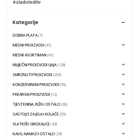
#sladoledihr
Kategorije
DOBRA PLATA
(7)
MESNI PROIZVODI
(41)
MESNI ASORTIMAN
(41)
MLIJEČNI PROIZVODI I JAJA
(128)
SMRZNUTI PROIZVODI
(203)
KONZERVIRANI PROIZVODI
(95)
PEKARSKI PROIZVODI
(12)
TJESTENINA, RIŽA I OSTALO
(36)
SASTOJCI ZA JELA I KOLAČE
(39)
SLATKIŠI I GRICKALICE
(43)
KAVA, NAMAZI I OSTALO
(29)