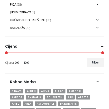
PIĆA
(52)
JEDEM ZDRAVO
(4)
KUĆANSKE POTREPŠTINE
(39)
AMBALAŽA
(27)
Cijena
Cijena:
0 €
—
10 €
Filter
Min
Maks
cijena
cijena
-
Robna Marka
7 DAY'S
ALDEN
ALEVA
ALPRO
AMADORI
AMIGOS
ANAMARIA
AQUAFRESH
ARF
ARGETA
ARIEL
ARLA
ASCOMMERCE
BABANCAFFE