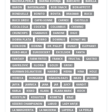
BACHI/LA PERLA
BAKINA KUHINJA
BARCAFFE
BARILLA
BARON
BAYERNLAND
BOBI SNACK
BON APPETIT
BONDUELLE
BONITO
BOVITA
BRASMAR
BUCO
BUCO SIREVI
CAPRI-SONNE
CARNEX
CASTELLO
COCA-COLA
COCKTA
COLUMBUS
CREMINO
CRUNCHIPS
CSABAHUS
DANONE
DIGO
DOBRA PLATA
DOBRO
DOMINUS
DONAT MG
DON DON
DORINA
DR. PIGLEY
DUKAT
ELEPHANT
EURO-MILK
EURODESERT
EXCELSIOR
FANTA
FANTASY
FARM FRITES
FRANCK
FRUCTAL
GASTRO
GAVRILOVIĆ
GLORIA
GOLDI
GRISKI
GURMAN DELIKATESSE
HARIBO
HIDRA
HINA
HOLE
HORECA
HUNGARIA
HÄAGEN-DAZS
IMLEK
JACOBS
JAFFA
JAMNICA
JANA
JAR
JUICY
KANDIT
KARLA
KISKO
KLARA
KLARA MARIĆ
KOCH
KOESTLIN
KOGUTEX
KOMETA
KRAŠ
KÄSEREI CHAMPIGNON
LABUD
LADY ANTJE
LA MARGHERITA
LA MASSERIA
LAPERLA
LA PERLA