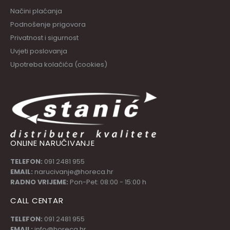
Načini plaćanja
Podnošenje prigovora
Privatnost i sigurnost
Uvjeti poslovanja
Upotreba kolačića (cookies)
ONLINE NARUČIVANJE
TELEFON:
091 2481 955
EMAIL:
narucivanje@horeca.hr
RADNO VRIJEME:
Pon-Pet: 08:00 - 15:00 h
CALL CENTAR
TELEFON:
091 2481 955
EMAIL:
info@horeca.hr