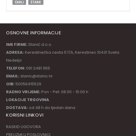
ČARLI
ŠTARK
OSNOVNE INFORMACIJE
IME FIRME:
Stanić d.o.o.
ADRESA:
Kerestinečka cesta 57/A, Kerestinec 10431 Sveta
Nedelja
TELEFON:
091 2481 955
EMAIL:
stanic@stanic.hr
OIB:
50056415529
RADNO VRIJEME:
Pon - Pet: 08:00 - 15:00 h
LOKACIJE TRGOVINA
DOSTAVA:
od 48 h do tjedan dana
KORISNI LINKOVI
RASKID UGOVORA
PREUZMI U POSLOVNICI