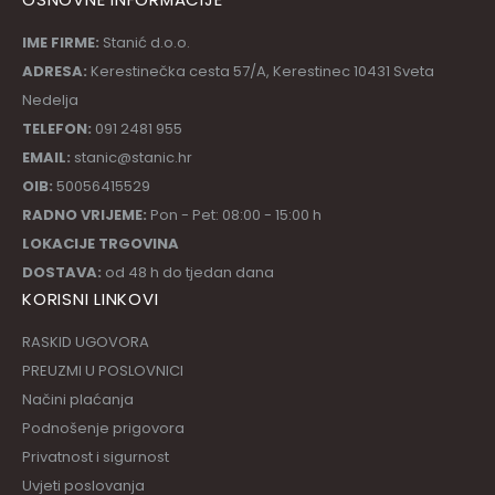
IME FIRME:
Stanić d.o.o.
ADRESA:
Kerestinečka cesta 57/A, Kerestinec 10431 Sveta
Nedelja
TELEFON:
091 2481 955
EMAIL:
stanic@stanic.hr
OIB:
50056415529
RADNO VRIJEME:
Pon - Pet: 08:00 - 15:00 h
LOKACIJE TRGOVINA
DOSTAVA:
od 48 h do tjedan dana
KORISNI LINKOVI
RASKID UGOVORA
PREUZMI U POSLOVNICI
Načini plaćanja
Podnošenje prigovora
Privatnost i sigurnost
Uvjeti poslovanja