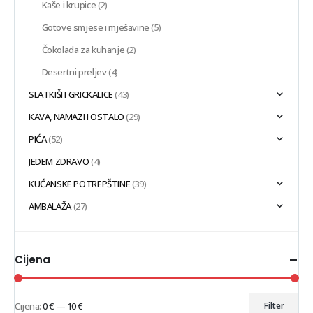
Kaše i krupice
(2)
Gotove smjese i mješavine
(5)
Čokolada za kuhanje
(2)
Desertni preljev
(4)
SLATKIŠI I GRICKALICE
(43)
KAVA, NAMAZI I OSTALO
(29)
PIĆA
(52)
JEDEM ZDRAVO
(4)
KUĆANSKE POTREPŠTINE
(39)
AMBALAŽA
(27)
Cijena
Cijena:
0 €
—
10 €
Filter