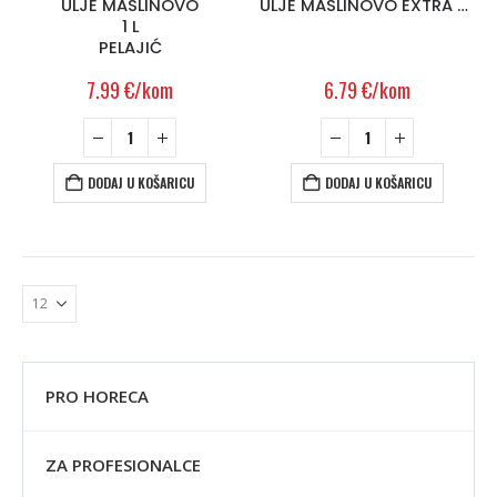
ULJE MASLINOVO
ULJE MASLINOVO EXTRA DJEV.1L, BAKINA KUHINJA
1 L
PELAJIĆ
7.99
€
/kom
6.79
€
/kom
DODAJ U KOŠARICU
DODAJ U KOŠARICU
PRO HORECA
ZA PROFESIONALCE