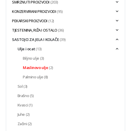
SMRZNUTI PROIZVODI
(203)
KONZERVIRANI PROIZVODI
(95)
PEKARSKI PROIZVODI
(12)
TJESTENINA, RIŽA I OSTALO
(36)
SASTOJCI ZA JELA I KOLAČE
(39)
Ulje i ocat
(13)
Biljno ulje
(3)
Maslinovo ulje
(2)
Palmino ulje
(8)
Sol
(3)
Brašno
(5)
Kvasci
(1)
Juhe
(2)
Začini
(2)