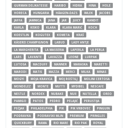
GURMAN DELIKATESSE
HARIBO
HIDRA
HINA
HOLE
HORECA
HUNGARIA
HÄAGEN-DAZS
IMLEK
JACOBS
JAFFA
JAMNICA
JANA
JAR
JUICY
KANDIT
KARLA
KISKO
KLARA
KLARA MARIĆ
KOCH
KOESTLIN
KOGUTEX
KOMETA
KRAŠ
KÄSEREI CHAMPIGNON
LABUD
LADY ANTJE
LA MARGHERITA
LA MASSERIA
LAPERLA
LA PERLA
LARS
LAVANTE
LAVAZZA
LEONE
LURPAK
LUTOSA
MACDUFF
MANNER
MARASKA
MARETTI
MARODI
MATIS
MAZZA
MERCI
MILKA
MINAS
MOGYI
MOJA KRAVICA
MOJ ROŠTILJ
MOLINI CERTOSA
MONDELEZ
MONTE
MUTTI
MYDIBEL
NESCAFE
NESTLE
NORDEX
NUBAKE
NUII
NUTELLA
OREO
PAMIGO
PATOS
PEDRO
PELAJIĆ
PERUSTIJA
PEČJAK
PHILADELPHIA
PIK
PIK VRBOVEC
PINGUIN
PODRAVKA
PODRAVSKI MLIN
PREMIUM
PRINGLES
QUICKBURY
RAMA
RIO MARE
RIO PAK
ROYAL