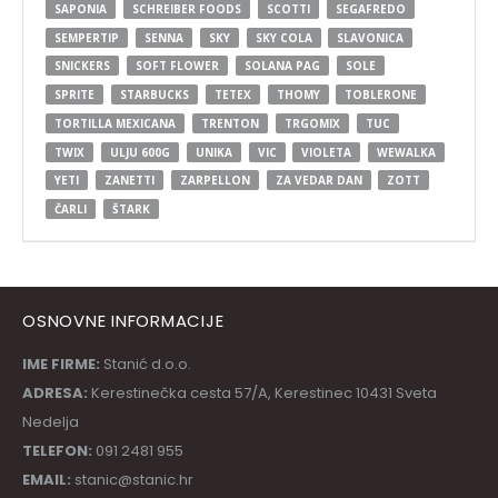
SAPONIA
SCHREIBER FOODS
SCOTTI
SEGAFREDO
SEMPERTIP
SENNA
SKY
SKY COLA
SLAVONICA
SNICKERS
SOFT FLOWER
SOLANA PAG
SOLE
SPRITE
STARBUCKS
TETEX
THOMY
TOBLERONE
TORTILLA MEXICANA
TRENTON
TRGOMIX
TUC
TWIX
ULJU 600G
UNIKA
VIC
VIOLETA
WEWALKA
YETI
ZANETTI
ZARPELLON
ZA VEDAR DAN
ZOTT
ČARLI
ŠTARK
OSNOVNE INFORMACIJE
IME FIRME:
Stanić d.o.o.
ADRESA:
Kerestinečka cesta 57/A, Kerestinec 10431 Sveta
Nedelja
TELEFON:
091 2481 955
EMAIL:
stanic@stanic.hr