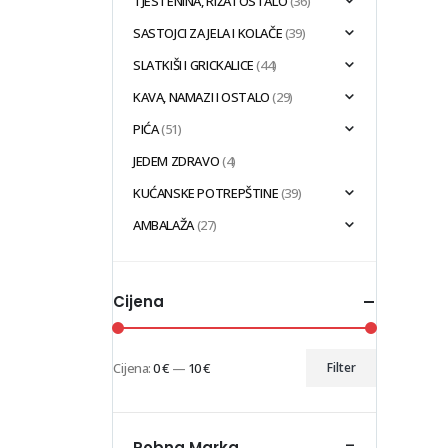
TJESTENINA, RIŽA I OSTALO
(36)
SASTOJCI ZA JELA I KOLAČE
(39)
SLATKIŠI I GRICKALICE
(44)
KAVA, NAMAZI I OSTALO
(29)
PIĆA
(51)
JEDEM ZDRAVO
(4)
KUĆANSKE POTREPŠTINE
(39)
AMBALAŽA
(27)
Cijena
Cijena:
0 €
—
10 €
Filter
Min
Maks
cijena
cijena
-
Robna Marka