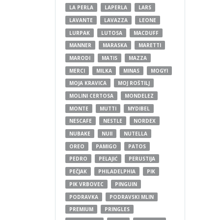
LA PERLA
LAPERLA
LARS
LAVANTE
LAVAZZA
LEONE
LURPAK
LUTOSA
MACDUFF
MANNER
MARASKA
MARETTI
MARODI
MATIS
MAZZA
MERCI
MILKA
MINAS
MOGYI
MOJA KRAVICA
MOJ ROŠTILJ
MOLINI CERTOSA
MONDELEZ
MONTE
MUTTI
MYDIBEL
NESCAFE
NESTLE
NORDEX
NUBAKE
NUII
NUTELLA
OREO
PAMIGO
PATOS
PEDRO
PELAJIĆ
PERUSTIJA
PEČJAK
PHILADELPHIA
PIK
PIK VRBOVEC
PINGUIN
PODRAVKA
PODRAVSKI MLIN
PREMIUM
PRINGLES