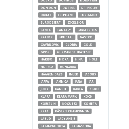
DOBRO
DOMINUS
DONAT MG
DON DON
DORINA
DR. PIGLEY
DUKAT
ELEPHANT
EURO-MILK
EURODESERT
EXCELSIOR
FANTA
FANTASY
FARM FRITES
FRANCK
FRUCTAL
GASTRO
GAVRILOVIĆ
GLORIA
GOLDI
GRISKI
GURMAN DELIKATESSE
HARIBO
HIDRA
HINA
HOLE
HORECA
HUNGARIA
HÄAGEN-DAZS
IMLEK
JACOBS
JAFFA
JAMNICA
JANA
JAR
JUICY
KANDIT
KARLA
KISKO
KLARA
KLARA MARIĆ
KOCH
KOESTLIN
KOGUTEX
KOMETA
KRAŠ
KÄSEREI CHAMPIGNON
LABUD
LADY ANTJE
LA MARGHERITA
LA MASSERIA