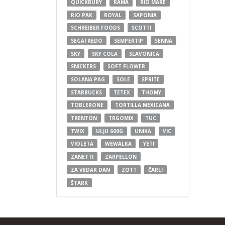
QUICKBURY
RAMA
RIO MARE
RIO PAK
ROYAL
SAPONIA
SCHREIBER FOODS
SCOTTI
SEGAFREDO
SEMPERTIP
SENNA
SKY
SKY COLA
SLAVONICA
SNICKERS
SOFT FLOWER
SOLANA PAG
SOLE
SPRITE
STARBUCKS
TETEX
THOMY
TOBLERONE
TORTILLA MEXICANA
TRENTON
TRGOMIX
TUC
TWIX
ULJU 600G
UNIKA
VIC
VIOLETA
WEWALKA
YETI
ZANETTI
ZARPELLON
ZA VEDAR DAN
ZOTT
ČARLI
ŠTARK