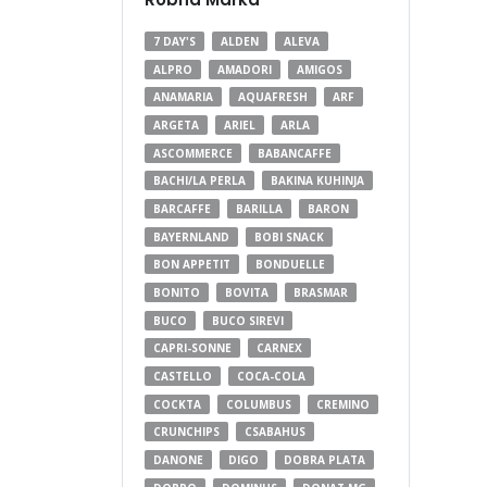
7 DAY'S
ALDEN
ALEVA
ALPRO
AMADORI
AMIGOS
ANAMARIA
AQUAFRESH
ARF
ARGETA
ARIEL
ARLA
ASCOMMERCE
BABANCAFFE
BACHI/LA PERLA
BAKINA KUHINJA
BARCAFFE
BARILLA
BARON
BAYERNLAND
BOBI SNACK
BON APPETIT
BONDUELLE
BONITO
BOVITA
BRASMAR
BUCO
BUCO SIREVI
CAPRI-SONNE
CARNEX
CASTELLO
COCA-COLA
COCKTA
COLUMBUS
CREMINO
CRUNCHIPS
CSABAHUS
DANONE
DIGO
DOBRA PLATA