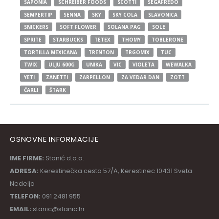
SAPONIA
SCHREIBER FOODS
SCOTTI
SEGAFREDO
SEMPERTIP
SENNA
SKY
SKY COLA
SLAVONICA
SNICKERS
SOFT FLOWER
SOLANA PAG
SOLE
SPRITE
STARBUCKS
TETEX
THOMY
TOBLERONE
TORTILLA MEXICANA
TRENTON
TRGOMIX
TUC
TWIX
ULJU 600G
UNIKA
VIC
VIOLETA
WEWALKA
YETI
ZANETTI
ZARPELLON
ZA VEDAR DAN
ZOTT
ČARLI
ŠTARK
OSNOVNE INFORMACIJE
IME FIRME:
Stanić d.o.o.
ADRESA:
Kerestinečka cesta 57/A, Kerestinec 10431 Sveta
Nedelja
TELEFON:
091 2481 955
EMAIL:
stanic@stanic.hr