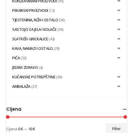
KONZERVIRANI PROIZVODI
(95)
PEKARSKI PROIZVODI
(12)
TJESTENINA, RIŽA I OSTALO
(36)
SASTOJCI ZA JELA I KOLAČE
(39)
SLATKIŠI I GRICKALICE
(43)
KAVA, NAMAZI I OSTALO
(29)
PIĆA
(52)
JEDEM ZDRAVO
(4)
KUĆANSKE POTREPŠTINE
(39)
AMBALAŽA
(27)
Cijena
Cijena:
0 €
—
10 €
Filter
Min
Maks