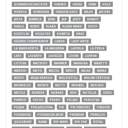
GURMAN DELIKATESSE
HARIBO
HIDRA
HINA
HOLE
HORECA
HUNGARIA
HÄAGEN-DAZS
IMLEK
JACOBS
JAFFA
JAMNICA
JANA
JAR
JUICY
KANDIT
KARLA
KISKO
KLARA
KLARA MARIĆ
KOCH
KOESTLIN
KOGUTEX
KOMETA
KRAŠ
KÄSEREI CHAMPIGNON
LABUD
LADY ANTJE
LA MARGHERITA
LA MASSERIA
LAPERLA
LA PERLA
LARS
LAVANTE
LAVAZZA
LEONE
LURPAK
LUTOSA
MACDUFF
MANNER
MARASKA
MARETTI
MARODI
MATIS
MAZZA
MERCI
MILKA
MINAS
MOGYI
MOJA KRAVICA
MOJ ROŠTILJ
MOLINI CERTOSA
MONDELEZ
MONTE
MUTTI
MYDIBEL
NESCAFE
NESTLE
NORDEX
NUBAKE
NUII
NUTELLA
OREO
PAMIGO
PATOS
PEDRO
PELAJIĆ
PERUSTIJA
PEČJAK
PHILADELPHIA
PIK
PIK VRBOVEC
PINGUIN
PODRAVKA
PODRAVSKI MLIN
PREMIUM
PRINGLES
QUICKBURY
RAMA
RIO MARE
RIO PAK
ROYAL