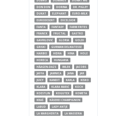
DOBRO
DOMINUS
DONAT MG
DON DON
DORINA
DR. PIGLEY
DUKAT
ELEPHANT
EURO-MILK
EURODESERT
EXCELSIOR
FANTA
FANTASY
FARM FRITES
FRANCK
FRUCTAL
GASTRO
GAVRILOVIĆ
GLORIA
GOLDI
GRISKI
GURMAN DELIKATESSE
HARIBO
HIDRA
HINA
HOLE
HORECA
HUNGARIA
HÄAGEN-DAZS
IMLEK
JACOBS
JAFFA
JAMNICA
JANA
JAR
JUICY
KANDIT
KARLA
KISKO
KLARA
KLARA MARIĆ
KOCH
KOESTLIN
KOGUTEX
KOMETA
KRAŠ
KÄSEREI CHAMPIGNON
LABUD
LADY ANTJE
LA MARGHERITA
LA MASSERIA