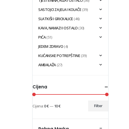
TJESTENINA, RIŽA I OSTALO
(36)
SASTOJCI ZA JELA I KOLAČE
(39)
SLATKIŠI I GRICKALICE
(46)
KAVA, NAMAZI I OSTALO
(30)
PIĆA
(51)
JEDEM ZDRAVO
(4)
KUĆANSKE POTREPŠTINE
(39)
AMBALAŽA
(27)
Cijena
Cijena:
0 €
—
10 €
Filter
Min
Maks
cijena
cijena
-
Robna Marka