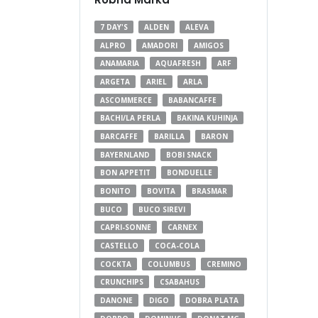
7 DAY'S
ALDEN
ALEVA
ALPRO
AMADORI
AMIGOS
ANAMARIA
AQUAFRESH
ARF
ARGETA
ARIEL
ARLA
ASCOMMERCE
BABANCAFFE
BACHI/LA PERLA
BAKINA KUHINJA
BARCAFFE
BARILLA
BARON
BAYERNLAND
BOBI SNACK
BON APPETIT
BONDUELLE
BONITO
BOVITA
BRASMAR
BUCO
BUCO SIREVI
CAPRI-SONNE
CARNEX
CASTELLO
COCA-COLA
COCKTA
COLUMBUS
CREMINO
CRUNCHIPS
CSABAHUS
DANONE
DIGO
DOBRA PLATA