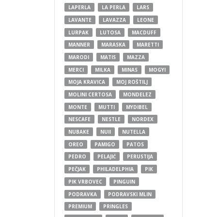
LAPERLA
LA PERLA
LARS
LAVANTE
LAVAZZA
LEONE
LURPAK
LUTOSA
MACDUFF
MANNER
MARASKA
MARETTI
MARODI
MATIS
MAZZA
MERCI
MILKA
MINAS
MOGYI
MOJA KRAVICA
MOJ ROŠTILJ
MOLINI CERTOSA
MONDELEZ
MONTE
MUTTI
MYDIBEL
NESCAFE
NESTLE
NORDEX
NUBAKE
NUII
NUTELLA
OREO
PAMIGO
PATOS
PEDRO
PELAJIĆ
PERUSTIJA
PEČJAK
PHILADELPHIA
PIK
PIK VRBOVEC
PINGUIN
PODRAVKA
PODRAVSKI MLIN
PREMIUM
PRINGLES