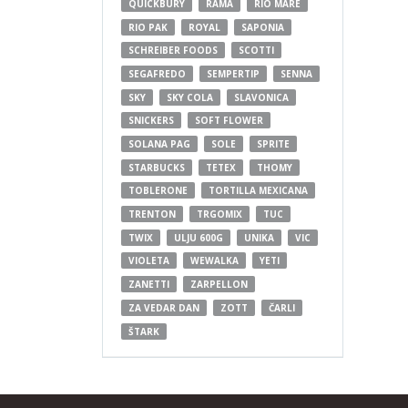
QUICKBURY
RAMA
RIO MARE
RIO PAK
ROYAL
SAPONIA
SCHREIBER FOODS
SCOTTI
SEGAFREDO
SEMPERTIP
SENNA
SKY
SKY COLA
SLAVONICA
SNICKERS
SOFT FLOWER
SOLANA PAG
SOLE
SPRITE
STARBUCKS
TETEX
THOMY
TOBLERONE
TORTILLA MEXICANA
TRENTON
TRGOMIX
TUC
TWIX
ULJU 600G
UNIKA
VIC
VIOLETA
WEWALKA
YETI
ZANETTI
ZARPELLON
ZA VEDAR DAN
ZOTT
ČARLI
ŠTARK