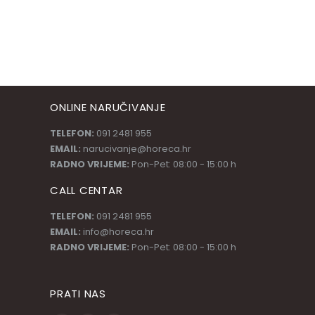
ONLINE NARUČIVANJE
TELEFON:
091 2481 955
EMAIL:
narucivanje@horeca.hr
RADNO VRIJEME:
Pon-Pet: 08:00 - 15:00 h
CALL CENTAR
TELEFON:
091 2481 955
EMAIL:
info@horeca.hr
RADNO VRIJEME:
Pon-Pet: 08:00 - 15:00 h
PRATI NAS