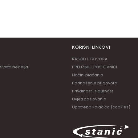
KORISNI LINKOVI
RASKID UGOVORA
 Sveta Nedelja
PREUZMI U POSLOVNICI
Načini plaćanja
Podnošenje prigovora
Privatnost i sigurnost
Uvjeti poslovanja
Upotreba kolačića (cookies)