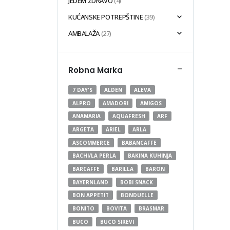
JEDEM ZDRAVO
(4)
KUĆANSKE POTREPŠTINE
(39)
AMBALAŽA
(27)
-
Robna Marka
7 DAY'S
ALDEN
ALEVA
ALPRO
AMADORI
AMIGOS
ANAMARIA
AQUAFRESH
ARF
ARGETA
ARIEL
ARLA
ASCOMMERCE
BABANCAFFE
BACHI/LA PERLA
BAKINA KUHINJA
BARCAFFE
BARILLA
BARON
BAYERNLAND
BOBI SNACK
BON APPETIT
BONDUELLE
BONITO
BOVITA
BRASMAR
BUCO
BUCO SIREVI