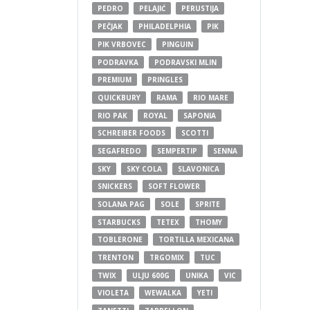
PEDRO
PELAJIĆ
PERUSTIJA
PEČJAK
PHILADELPHIA
PIK
PIK VRBOVEC
PINGUIN
PODRAVKA
PODRAVSKI MLIN
PREMIUM
PRINGLES
QUICKBURY
RAMA
RIO MARE
RIO PAK
ROYAL
SAPONIA
SCHREIBER FOODS
SCOTTI
SEGAFREDO
SEMPERTIP
SENNA
SKY
SKY COLA
SLAVONICA
SNICKERS
SOFT FLOWER
SOLANA PAG
SOLE
SPRITE
STARBUCKS
TETEX
THOMY
TOBLERONE
TORTILLA MEXICANA
TRENTON
TRGOMIX
TUC
TWIX
ULJU 600G
UNIKA
VIC
VIOLETA
WEWALKA
YETI