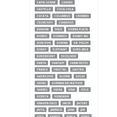
CAPRI-SONNE
CARNEX
CASTELLO
COCA-COLA
COCKTA
COLUMBUS
CREMINO
CRUNCHIPS
CSABAHUS
DANONE
DIGO
DOBRA PLATA
DOBRO
DOMINUS
DONAT MG
DON DON
DORINA
DR. PIGLEY
DUKAT
ELEPHANT
EURO-MILK
EURODESERT
EXCELSIOR
FANTA
FANTASY
FARM FRITES
FRANCK
FRUCTAL
GASTRO
GAVRILOVIĆ
GLORIA
GOLDI
GRISKI
GURMAN DELIKATESSE
HARIBO
HIDRA
HINA
HOLE
HORECA
HUNGARIA
HÄAGEN-DAZS
IMLEK
JACOBS
JAFFA
JAMNICA
JANA
JAR
JUICY
KANDIT
KARLA
KISKO