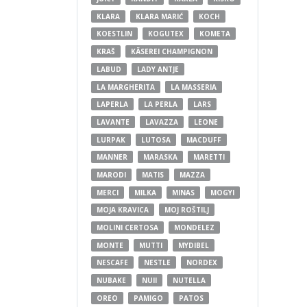
KLARA
KLARA MARIĆ
KOCH
KOESTLIN
KOGUTEX
KOMETA
KRAŠ
KÄSEREI CHAMPIGNON
LABUD
LADY ANTJE
LA MARGHERITA
LA MASSERIA
LAPERLA
LA PERLA
LARS
LAVANTE
LAVAZZA
LEONE
LURPAK
LUTOSA
MACDUFF
MANNER
MARASKA
MARETTI
MARODI
MATIS
MAZZA
MERCI
MILKA
MINAS
MOGYI
MOJA KRAVICA
MOJ ROŠTILJ
MOLINI CERTOSA
MONDELEZ
MONTE
MUTTI
MYDIBEL
NESCAFE
NESTLE
NORDEX
NUBAKE
NUII
NUTELLA
OREO
PAMIGO
PATOS