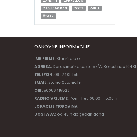
ZANETTI
ZARPELLON
ZA VEDAR DAN
ZOTT
ČARLI
ŠTARK
OSNOVNE INFORMACIJE
IME FIRME:
Stanić d.o.o.
ADRESA:
Kerestinečka cesta 57/A, Kerestinec 10431
TELEFON:
091 2481 955
EMAIL:
stanic@stanic.hr
OIB:
50056415529
RADNO VRIJEME:
Pon - Pet: 08:00 - 15:00 h
LOKACIJE TRGOVINA
DOSTAVA:
od 48 h do tjedan dana