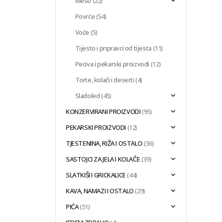
Meso
(22)
Povrće
(54)
Voće
(5)
Tijesto i pripravci od tijesta
(11)
Peciva i pekarski proizvodi
(12)
Torte, kolači i deserti
(4)
Sladoled
(45)
KONZERVIRANI PROIZVODI
(95)
PEKARSKI PROIZVODI
(12)
TJESTENINA, RIŽA I OSTALO
(36)
SASTOJCI ZA JELA I KOLAČE
(39)
SLATKIŠI I GRICKALICE
(44)
KAVA, NAMAZI I OSTALO
(29)
PIĆA
(51)