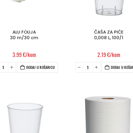
ALU FOLIJA
ČAŠA ZA PIĆE
30 m/30 cm
0,008 L, 100/1
3.99
€
/kom
2.19
€
/kom
DODAJ U KOŠARICU
DODAJ U KOŠA