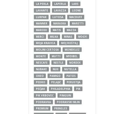
LA PERLA
LAPERLA
LARS
LAVANTE
LAVAZZA
LEONE
LURPAK
LUTOSA
MACDUFF
MANNER
MARASKA
MARETTI
MARODI
MATIS
MAZZA
MERCI
MILKA
MINAS
MOGYI
MOJA KRAVICA
MOJ ROŠTILJ
MOLINI CERTOSA
MONDELEZ
MONTE
MUTTI
MYDIBEL
NESCAFE
NESTLE
NORDEX
NUBAKE
NUII
NUTELLA
OREO
PAMIGO
PATOS
PEDRO
PELAJIĆ
PERUSTIJA
PEČJAK
PHILADELPHIA
PIK
PIK VRBOVEC
PINGUIN
PODRAVKA
PODRAVSKI MLIN
PREMIUM
PRINGLES