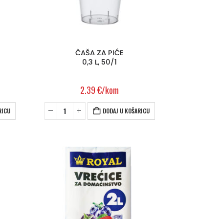
ČAŠA ZA PIĆE
0,3 L, 50/1
2.39
€
/kom
RICU
DODAJ U KOŠARICU