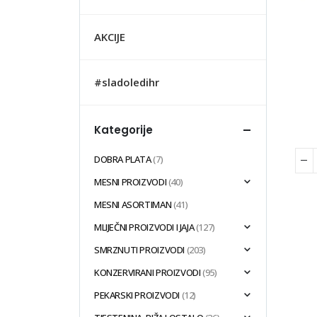
AKCIJE
#sladoledihr
Kategorije
DOBRA PLATA
(7)
MESNI PROIZVODI
(40)
MESNI ASORTIMAN
(41)
MLIJEČNI PROIZVODI I JAJA
(127)
SMRZNUTI PROIZVODI
(203)
KONZERVIRANI PROIZVODI
(95)
PEKARSKI PROIZVODI
(12)