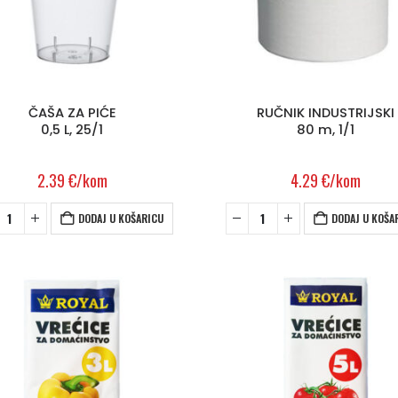
ČAŠA ZA PIĆE
RUČNIK INDUSTRIJSKI
0,5 L, 25/1
80 m, 1/1
2.39
€
/kom
4.29
€
/kom
DODAJ U KOŠARICU
DODAJ U KOŠA