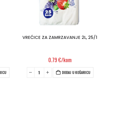
VREĆICE ZA ZAMRZAVANJE 2L, 25/1
0.79
€
/kom
RICU
DODAJ U KOŠARICU