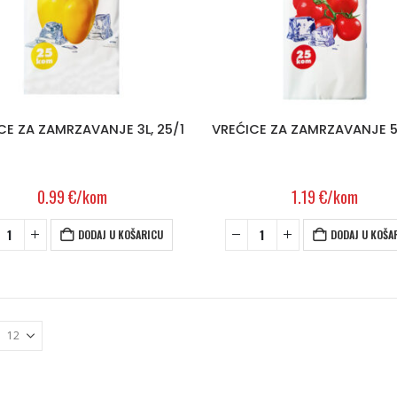
CE ZA ZAMRZAVANJE 3L, 25/1
VREĆICE ZA ZAMRZAVANJE 5L
0.99
€
/kom
1.19
€
/kom
DODAJ U KOŠARICU
DODAJ U KOŠA