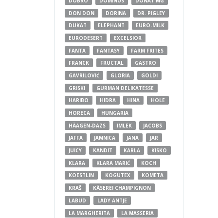
DOBRO
DOMINUS
DONAT MG
DON DON
DORINA
DR. PIGLEY
DUKAT
ELEPHANT
EURO-MILK
EURODESERT
EXCELSIOR
FANTA
FANTASY
FARM FRITES
FRANCK
FRUCTAL
GASTRO
GAVRILOVIĆ
GLORIA
GOLDI
GRISKI
GURMAN DELIKATESSE
HARIBO
HIDRA
HINA
HOLE
HORECA
HUNGARIA
HÄAGEN-DAZS
IMLEK
JACOBS
JAFFA
JAMNICA
JANA
JAR
JUICY
KANDIT
KARLA
KISKO
KLARA
KLARA MARIĆ
KOCH
KOESTLIN
KOGUTEX
KOMETA
KRAŠ
KÄSEREI CHAMPIGNON
LABUD
LADY ANTJE
LA MARGHERITA
LA MASSERIA