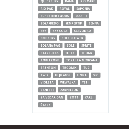
QUICKBURY
RAMA
RIO MARE
RIO PAK
ROYAL
SAPONIA
SCHREIBER FOODS
SCOTTI
SEGAFREDO
SEMPERTIP
SENNA
SKY
SKY COLA
SLAVONICA
SNICKERS
SOFT FLOWER
SOLANA PAG
SOLE
SPRITE
STARBUCKS
TETEX
THOMY
TOBLERONE
TORTILLA MEXICANA
TRENTON
TRGOMIX
TUC
TWIX
ULJU 600G
UNIKA
VIC
VIOLETA
WEWALKA
YETI
ZANETTI
ZARPELLON
ZA VEDAR DAN
ZOTT
ČARLI
ŠTARK