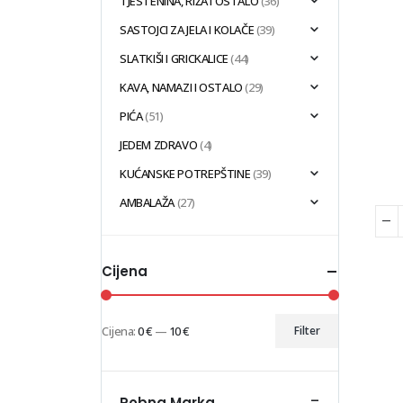
TJESTENINA, RIŽA I OSTALO
(36)
SASTOJCI ZA JELA I KOLAČE
(39)
SLATKIŠI I GRICKALICE
(44)
KAVA, NAMAZI I OSTALO
(29)
PIĆA
(51)
JEDEM ZDRAVO
(4)
KUĆANSKE POTREPŠTINE
(39)
AMBALAŽA
(27)
Cijena
Cijena:
0 €
—
10 €
Filter
Min
Maks
cijena
cijena
-
Robna Marka