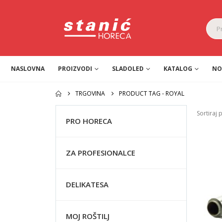
NASLOVNA
PROIZVODI
SLADOLED
KATALOG
NO
TRGOVINA
PRODUCT TAG -
ROYAL
Sortiraj 
PRO HORECA
ZA PROFESIONALCE
DELIKATESA
MOJ ROŠTILJ