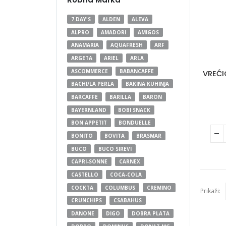
7 DAY'S
ALDEN
ALEVA
ALPRO
AMADORI
AMIGOS
ANAMARIA
AQUAFRESH
ARF
ARGETA
ARIEL
ARLA
ASCOMMERCE
BABANCAFFE
VREĆI
BACHI/LA PERLA
BAKINA KUHINJA
BARCAFFE
BARILLA
BARON
BAYERNLAND
BOBI SNACK
BON APPETIT
BONDUELLE
BONITO
BOVITA
BRASMAR
BUCO
BUCO SIREVI
CAPRI-SONNE
CARNEX
CASTELLO
COCA-COLA
COCKTA
COLUMBUS
CREMINO
Prikaži:
CRUNCHIPS
CSABAHUS
DANONE
DIGO
DOBRA PLATA