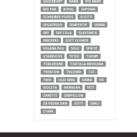
QUICKBURY
RAMA
RIO MARE
RIO PAK
ROYAL
SAPONIA
SCHREIBER FOODS
SCOTTI
SEGAFREDO
SEMPERTIP
SENNA
SKY
SKY COLA
SLAVONICA
SNICKERS
SOFT FLOWER
SOLANA PAG
SOLE
SPRITE
STARBUCKS
TETEX
THOMY
TOBLERONE
TORTILLA MEXICANA
TRENTON
TRGOMIX
TUC
TWIX
ULJU 600G
UNIKA
VIC
VIOLETA
WEWALKA
YETI
ZANETTI
ZARPELLON
ZA VEDAR DAN
ZOTT
ČARLI
ŠTARK