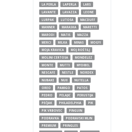
LA PERLA
LAPERLA
LARS
LAVANTE
LAVAZZA
LEONE
LURPAK
LUTOSA
MACDUFF
MANNER
MARASKA
MARETTI
MARODI
MATIS
MAZZA
MERCI
MILKA
MINAS
MOGYI
MOJA KRAVICA
MOJ ROŠTILJ
MOLINI CERTOSA
MONDELEZ
MONTE
MUTTI
MYDIBEL
NESCAFE
NESTLE
NORDEX
NUBAKE
NUII
NUTELLA
OREO
PAMIGO
PATOS
PEDRO
PELAJIĆ
PERUSTIJA
PEČJAK
PHILADELPHIA
PIK
PIK VRBOVEC
PINGUIN
PODRAVKA
PODRAVSKI MLIN
PREMIUM
PRINGLES