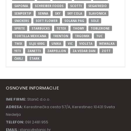
SAPONIA
SCHREIBER FOODS
SCOTTI
SEGAFREDO
SEMPERTIP
SENNA
SKY
SKY COLA
SLAVONICA
SNICKERS
SOFT FLOWER
SOLANA PAG
SOLE
SPRITE
STARBUCKS
TETEX
THOMY
TOBLERONE
TORTILLA MEXICANA
TRENTON
TRGOMIX
TUC
TWIX
ULJU 600G
UNIKA
VIC
VIOLETA
WEWALKA
YETI
ZANETTI
ZARPELLON
ZA VEDAR DAN
ZOTT
ČARLI
ŠTARK
OSNOVNE INFORMACIJE
IME FIRME:
Stanić d.o.o.
ADRESA:
Kerestinečka cesta 57/A, Kerestinec 10431 Sveta
Nedelja
TELEFON:
091 2481 955
EMAIL:
stanic@stanic.hr