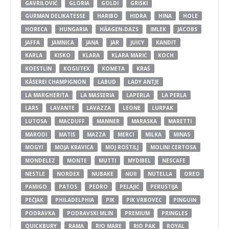
GAVRILOVIĆ
GLORIA
GOLDI
GRISKI
GURMAN DELIKATESSE
HARIBO
HIDRA
HINA
HOLE
HORECA
HUNGARIA
HÄAGEN-DAZS
IMLEK
JACOBS
JAFFA
JAMNICA
JANA
JAR
JUICY
KANDIT
KARLA
KISKO
KLARA
KLARA MARIĆ
KOCH
KOESTLIN
KOGUTEX
KOMETA
KRAŠ
KÄSEREI CHAMPIGNON
LABUD
LADY ANTJE
LA MARGHERITA
LA MASSERIA
LAPERLA
LA PERLA
LARS
LAVANTE
LAVAZZA
LEONE
LURPAK
LUTOSA
MACDUFF
MANNER
MARASKA
MARETTI
MARODI
MATIS
MAZZA
MERCI
MILKA
MINAS
MOGYI
MOJA KRAVICA
MOJ ROŠTILJ
MOLINI CERTOSA
MONDELEZ
MONTE
MUTTI
MYDIBEL
NESCAFE
NESTLE
NORDEX
NUBAKE
NUII
NUTELLA
OREO
PAMIGO
PATOS
PEDRO
PELAJIĆ
PERUSTIJA
PEČJAK
PHILADELPHIA
PIK
PIK VRBOVEC
PINGUIN
PODRAVKA
PODRAVSKI MLIN
PREMIUM
PRINGLES
QUICKBURY
RAMA
RIO MARE
RIO PAK
ROYAL