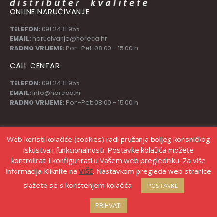
ONLINE NARUČIVANJE
TELEFON:
091 2481 955
EMAIL:
narucivanje@horeca.hr
RADNO VRIJEME:
Pon-Pet: 08:00 - 15:00 h
CALL CENTAR
TELEFON:
091 2481 955
EMAIL:
info@horeca.hr
RADNO VRIJEME:
Pon-Pet: 08:00 - 15:00 h
PRATI NAS
Web koristi kolačiće (cookies) radi pružanja boljeg korisničkog
iskustva i funkcionalnosti. Postavke kolačića možete
kontrolirati i konfigurirati u Vašem web pregledniku. Za više
informacija Kliknite na
VIŠE
. Nastavkom pregleda web stranice
slažete se s korištenjem kolačića
POSTAVKE
© Copyright Stanić d.o.o. |
Izrada web shopa Marketing strategije
PRIHVATI