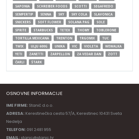
SAPONIA
SCHREIBER FOODS
SCOTTI
SEGAFREDO
SEMPERTIP
SENNA
SKY
SKY COLA
SLAVONICA
SNICKERS
SOFT FLOWER
SOLANA PAG
SOLE
SPRITE
STARBUCKS
TETEX
THOMY
TOBLERONE
TORTILLA MEXICANA
TRENTON
TRGOMIX
TUC
TWIX
ULJU 600G
UNIKA
VIC
VIOLETA
WEWALKA
YETI
ZANETTI
ZARPELLON
ZA VEDAR DAN
ZOTT
ČARLI
ŠTARK
OSNOVNE INFORMACIJE
IME FIRME:
Stanić d.o.o.
ADRESA:
Kerestinečka cesta 57/A, Kerestinec 10431 Sveta
Nedelja
TELEFON:
091 2481 955
EMAIL:
stanic@stanic.hr