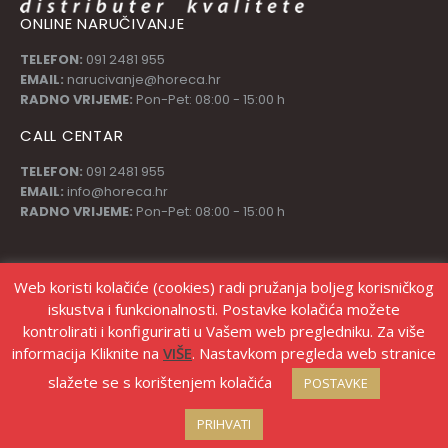
ONLINE NARUČIVANJE
TELEFON:
091 2481 955
EMAIL:
narucivanje@horeca.hr
RADNO VRIJEME:
Pon-Pet: 08:00 - 15:00 h
CALL CENTAR
TELEFON:
091 2481 955
EMAIL:
info@horeca.hr
RADNO VRIJEME:
Pon-Pet: 08:00 - 15:00 h
PRATI NAS
Web koristi kolačiće (cookies) radi pružanja boljeg korisničkog
iskustva i funkcionalnosti. Postavke kolačića možete
kontrolirati i konfigurirati u Vašem web pregledniku. Za više
informacija Kliknite na
VIŠE
. Nastavkom pregleda web stranice
slažete se s korištenjem kolačića
POSTAVKE
© Copyright Stanić d.o.o. |
Izrada web shopa Marketing strategije
PRIHVATI