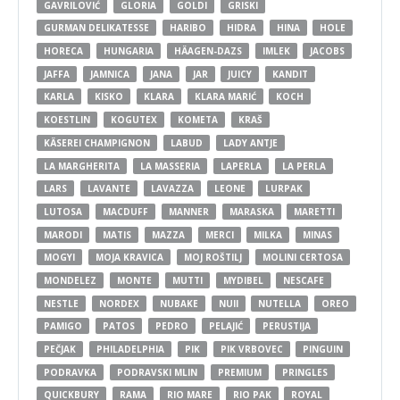
GAVRILOVIĆ
GLORIA
GOLDI
GRISKI
GURMAN DELIKATESSE
HARIBO
HIDRA
HINA
HOLE
HORECA
HUNGARIA
HÄAGEN-DAZS
IMLEK
JACOBS
JAFFA
JAMNICA
JANA
JAR
JUICY
KANDIT
KARLA
KISKO
KLARA
KLARA MARIĆ
KOCH
KOESTLIN
KOGUTEX
KOMETA
KRAŠ
KÄSEREI CHAMPIGNON
LABUD
LADY ANTJE
LA MARGHERITA
LA MASSERIA
LAPERLA
LA PERLA
LARS
LAVANTE
LAVAZZA
LEONE
LURPAK
LUTOSA
MACDUFF
MANNER
MARASKA
MARETTI
MARODI
MATIS
MAZZA
MERCI
MILKA
MINAS
MOGYI
MOJA KRAVICA
MOJ ROŠTILJ
MOLINI CERTOSA
MONDELEZ
MONTE
MUTTI
MYDIBEL
NESCAFE
NESTLE
NORDEX
NUBAKE
NUII
NUTELLA
OREO
PAMIGO
PATOS
PEDRO
PELAJIĆ
PERUSTIJA
PEČJAK
PHILADELPHIA
PIK
PIK VRBOVEC
PINGUIN
PODRAVKA
PODRAVSKI MLIN
PREMIUM
PRINGLES
QUICKBURY
RAMA
RIO MARE
RIO PAK
ROYAL