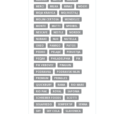
MERCI
MILKA
MINAS
MOGYI
MOJA KRAVICA
MOJ ROŠTILJ
MOLINI CERTOSA
MONDELEZ
MONTE
MUTTI
MYDIBEL
NESCAFE
NESTLE
NORDEX
NUBAKE
NUII
NUTELLA
OREO
PAMIGO
PATOS
PEDRO
PELAJIĆ
PERUSTIJA
PEČJAK
PHILADELPHIA
PIK
PIK VRBOVEC
PINGUIN
PODRAVKA
PODRAVSKI MLIN
PREMIUM
PRINGLES
QUICKBURY
RAMA
RIO MARE
RIO PAK
ROYAL
SAPONIA
SCHREIBER FOODS
SCOTTI
SEGAFREDO
SEMPERTIP
SENNA
SKY
SKY COLA
SLAVONICA