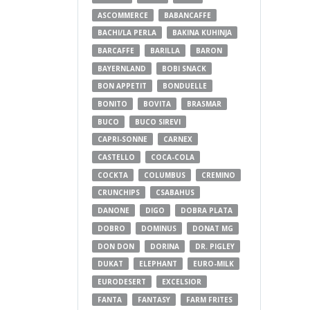
ASCOMMERCE
BABANCAFFE
BACHI/LA PERLA
BAKINA KUHINJA
BARCAFFE
BARILLA
BARON
BAYERNLAND
BOBI SNACK
BON APPETIT
BONDUELLE
BONITO
BOVITA
BRASMAR
BUCO
BUCO SIREVI
CAPRI-SONNE
CARNEX
CASTELLO
COCA-COLA
COCKTA
COLUMBUS
CREMINO
CRUNCHIPS
CSABAHUS
DANONE
DIGO
DOBRA PLATA
DOBRO
DOMINUS
DONAT MG
DON DON
DORINA
DR. PIGLEY
DUKAT
ELEPHANT
EURO-MILK
EURODESERT
EXCELSIOR
FANTA
FANTASY
FARM FRITES