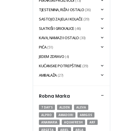
PEKARSKI PROIZVODI
(13)
TJESTENINA, RIŽA I OSTALO
(36)
SASTOJCI ZA JELA I KOLAČE
(39)
SLATKIŠI I GRICKALICE
(46)
KAVA, NAMAZI I OSTALO
(30)
PIĆA
(51)
JEDEM ZDRAVO
(4)
KUĆANSKE POTREPŠTINE
(39)
AMBALAŽA
(27)
-
Robna Marka
7 DAY'S
ALDEN
ALEVA
ALPRO
AMADORI
AMIGOS
ANAMARIA
AQUAFRESH
ARF
ARGETA
ARIEL
ARLA