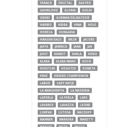
FRANCK
FRUCTAL
GASTRO
GAVRILOVIĆ
GLORIA
GOLDI
GRISKI
GURMAN DELIKATESSE
HARIBO
HIDRA
HINA
HOLE
HORECA
HUNGARIA
HÄAGEN-DAZS
IMLEK
JACOBS
JAFFA
JAMNICA
JANA
JAR
JUICY
KANDIT
KARLA
KISKO
KLARA
KLARA MARIĆ
KOCH
KOESTLIN
KOGUTEX
KOMETA
KRAŠ
KÄSEREI CHAMPIGNON
LABUD
LADY ANTJE
LA MARGHERITA
LA MASSERIA
LAPERLA
LA PERLA
LARS
LAVANTE
LAVAZZA
LEONE
LURPAK
LUTOSA
MACDUFF
MANNER
MARASKA
MARETTI
MARODI
MATIS
MAZZA