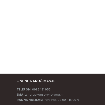
ONLINE NARUČIVANJE
TELEFON:
091 2481 955
EMAIL:
narucivanje@horeca.hr
RADNO VRIJEME:
Pon-Pet: 08:00 - 15:00 h