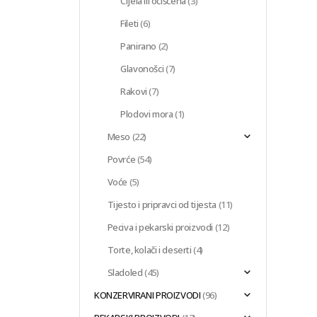
Cijela ili očišćena
(3)
Fileti
(6)
Panirano
(2)
Glavonošci
(7)
Rakovi
(7)
Plodovi mora
(1)
Meso
(22)
Povrće
(54)
Voće
(5)
Tijesto i pripravci od tijesta
(11)
Peciva i pekarski proizvodi
(12)
Torte, kolači i deserti
(4)
Sladoled
(45)
KONZERVIRANI PROIZVODI
(96)