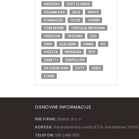
SNICKERS
SOFT FLOWER
SOLANA PAG
SOLE
SPRITE
STARBUCKS
TETEX
THOMY
TOBLERONE
TORTILLA MEXICANA
TRENTON
TRGOMIX
TUC
TWIX
ULJU 600G
UNIKA
VIC
VIOLETA
WEWALKA
YETI
ZANETTI
ZARPELLON
ZA VEDAR DAN
ZOTT
ČARLI
ŠTARK
OSNOVNE INFORMACIJE
IME FIRME:
Stanić d.o.o.
ADRESA:
Kerestinečka cesta 57/A, Kerestinec 10431
TELEFON:
091 2481 955