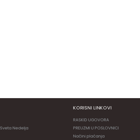
KORISNI LINKOVI
RASKID UGOVORA
 Sveta Nedelja
PREUZMI U POSLOVNICI
Načini plaćanja