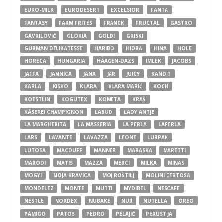
EURO-MILK
EURODESERT
EXCELSIOR
FANTA
FANTASY
FARM FRITES
FRANCK
FRUCTAL
GASTRO
GAVRILOVIĆ
GLORIA
GOLDI
GRISKI
GURMAN DELIKATESSE
HARIBO
HIDRA
HINA
HOLE
HORECA
HUNGARIA
HÄAGEN-DAZS
IMLEK
JACOBS
JAFFA
JAMNICA
JANA
JAR
JUICY
KANDIT
KARLA
KISKO
KLARA
KLARA MARIĆ
KOCH
KOESTLIN
KOGUTEX
KOMETA
KRAŠ
KÄSEREI CHAMPIGNON
LABUD
LADY ANTJE
LA MARGHERITA
LA MASSERIA
LA PERLA
LAPERLA
LARS
LAVANTE
LAVAZZA
LEONE
LURPAK
LUTOSA
MACDUFF
MANNER
MARASKA
MARETTI
MARODI
MATIS
MAZZA
MERCI
MILKA
MINAS
MOGYI
MOJA KRAVICA
MOJ ROŠTILJ
MOLINI CERTOSA
MONDELEZ
MONTE
MUTTI
MYDIBEL
NESCAFE
NESTLE
NORDEX
NUBAKE
NUII
NUTELLA
OREO
PAMIGO
PATOS
PEDRO
PELAJIĆ
PERUSTIJA