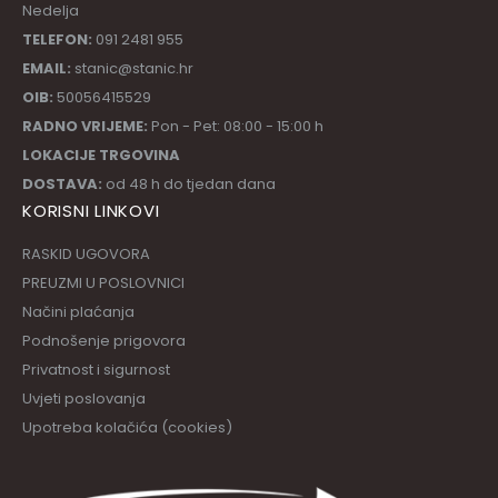
Nedelja
TELEFON:
091 2481 955
EMAIL:
stanic@stanic.hr
OIB:
50056415529
RADNO VRIJEME:
Pon - Pet: 08:00 - 15:00 h
LOKACIJE TRGOVINA
DOSTAVA:
od 48 h do tjedan dana
KORISNI LINKOVI
RASKID UGOVORA
PREUZMI U POSLOVNICI
Načini plaćanja
Podnošenje prigovora
Privatnost i sigurnost
Uvjeti poslovanja
Upotreba kolačića (cookies)