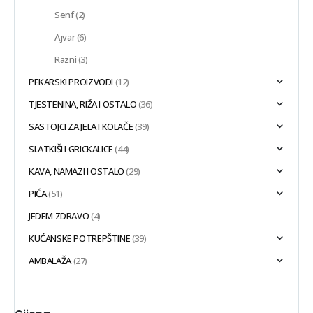
Senf
(2)
Ajvar
(6)
Razni
(3)
PEKARSKI PROIZVODI
(12)
TJESTENINA, RIŽA I OSTALO
(36)
SASTOJCI ZA JELA I KOLAČE
(39)
SLATKIŠI I GRICKALICE
(44)
KAVA, NAMAZI I OSTALO
(29)
PIĆA
(51)
JEDEM ZDRAVO
(4)
KUĆANSKE POTREPŠTINE
(39)
AMBALAŽA
(27)