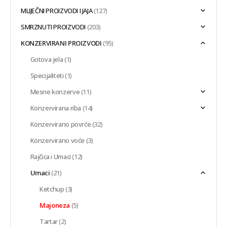
MLIJEČNI PROIZVODI I JAJA
(127)
SMRZNUTI PROIZVODI
(203)
KONZERVIRANI PROIZVODI
(95)
Gotova jela
(1)
Specijaliteti
(1)
Mesne konzerve
(11)
Konzervirana riba
(14)
Konzervirano povrće
(32)
Konzervirano voće
(3)
Rajčica i Umaci
(12)
Umaci
(21)
Ketchup
(3)
Majoneza
(5)
Tartar
(2)