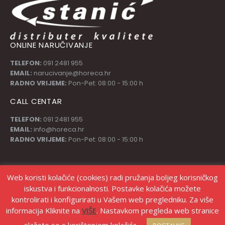
ONLINE NARUČIVANJE
TELEFON:
091 2481 955
EMAIL:
narucivanje@horeca.hr
RADNO VRIJEME:
Pon-Pet: 08:00 - 15:00 h
CALL CENTAR
TELEFON:
091 2481 955
EMAIL:
info@horeca.hr
RADNO VRIJEME:
Pon-Pet: 08:00 - 15:00 h
PRATI NAS
Web koristi kolačiće (cookies) radi pružanja boljeg korisničkog
iskustva i funkcionalnosti. Postavke kolačića možete
kontrolirati i konfigurirati u Vašem web pregledniku. Za više
informacija Kliknite na
VIŠE
. Nastavkom pregleda web stranice