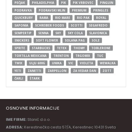
PEČJAK
PHILADELPHIA
PIK
PIK VRBOVEC
PINGUIN
PODRAVKA
PODRAVSKI MLIN
PREMIUM
PRINGLES
QUICKBURY
RAMA
RIO MARE
RIO PAK
ROYAL
SAPONIA
SCHREIBER FOODS
SCOTTI
SEGAFREDO
SEMPERTIP
SENNA
SKY
SKY COLA
SLAVONICA
SNICKERS
SOFT FLOWER
SOLANA PAG
SOLE
SPRITE
STARBUCKS
TETEX
THOMY
TOBLERONE
TORTILLA MEXICANA
TRENTON
TRGOMIX
TUC
TWIX
ULJU 600G
UNIKA
VIC
VIOLETA
WEWALKA
YETI
ZANETTI
ZARPELLON
ZA VEDAR DAN
ZOTT
ČARLI
ŠTARK
OSNOVNE INFORMACIJE
IME FIRME:
Stanić d.o.o.
ADRESA:
Kerestinečka cesta 57/A, Kerestinec 10431 Sveta