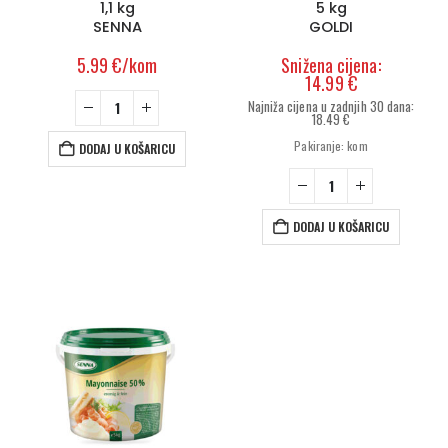
1,1 kg
5 kg
SENNA
GOLDI
5.99
€
/kom
14.99
€
18.49
€
Izvorna
Trenutna
Pakiranje: kom
DODAJ U KOŠARICU
cijena
cijena
bila
je:
je:
14.99 €.
18.49 €.
DODAJ U KOŠARICU