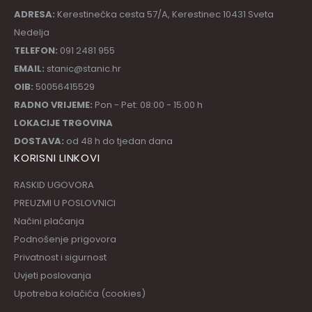
ADRESA:
Kerestinečka cesta 57/A, Kerestinec 10431 Sveta
Nedelja
TELEFON:
091 2481 955
EMAIL:
stanic@stanic.hr
OIB:
50056415529
RADNO VRIJEME:
Pon - Pet: 08:00 - 15:00 h
LOKACIJE TRGOVINA
DOSTAVA:
od 48 h do tjedan dana
KORISNI LINKOVI
RASKID UGOVORA
PREUZMI U POSLOVNICI
Načini plaćanja
Podnošenje prigovora
Privatnost i sigurnost
Uvjeti poslovanja
Upotreba kolačića (cookies)