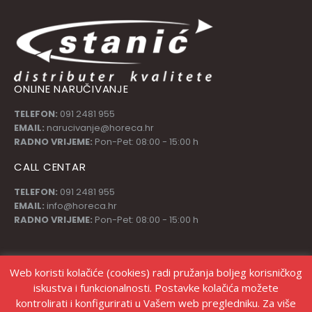
ONLINE NARUČIVANJE
TELEFON:
091 2481 955
EMAIL:
narucivanje@horeca.hr
RADNO VRIJEME:
Pon-Pet: 08:00 - 15:00 h
CALL CENTAR
TELEFON:
091 2481 955
EMAIL:
info@horeca.hr
RADNO VRIJEME:
Pon-Pet: 08:00 - 15:00 h
PRATI NAS
Web koristi kolačiće (cookies) radi pružanja boljeg korisničkog
iskustva i funkcionalnosti. Postavke kolačića možete
kontrolirati i konfigurirati u Vašem web pregledniku. Za više