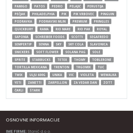
PAMIGO
PATOS
PEDRO
PELAJIĆ
PERUSTIJA
PEČJAK
PHILADELPHIA
PIK
PIK VRBOVEC
PINGUIN
PODRAVKA
PODRAVSKI MLIN
PREMIUM
PRINGLES
QUICKBURY
RAMA
RIO MARE
RIO PAK
ROYAL
SAPONIA
SCHREIBER FOODS
SCOTTI
SEGAFREDO
SEMPERTIP
SENNA
SKY
SKY COLA
SLAVONICA
SNICKERS
SOFT FLOWER
SOLANA PAG
SOLE
SPRITE
STARBUCKS
TETEX
THOMY
TOBLERONE
TORTILLA MEXICANA
TRENTON
TRGOMIX
TUC
TWIX
ULJU 600G
UNIKA
VIC
VIOLETA
WEWALKA
YETI
ZANETTI
ZARPELLON
ZA VEDAR DAN
ZOTT
ČARLI
ŠTARK
OSNOVNE INFORMACIJE
IME FIRME:
Stanić d.o.o.