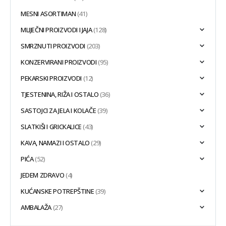
MESNI ASORTIMAN
(41)
MLIJEČNI PROIZVODI I JAJA
(128)
SMRZNUTI PROIZVODI
(203)
KONZERVIRANI PROIZVODI
(95)
PEKARSKI PROIZVODI
(12)
TJESTENINA, RIŽA I OSTALO
(36)
SASTOJCI ZA JELA I KOLAČE
(39)
SLATKIŠI I GRICKALICE
(43)
KAVA, NAMAZI I OSTALO
(29)
PIĆA
(52)
JEDEM ZDRAVO
(4)
KUĆANSKE POTREPŠTINE
(39)
AMBALAŽA
(27)