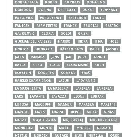
DOBRA PLATA
DOBRO
DOMINUS
DONAT MG
DON DON
DORINA
DR. PIGLEY
DUKAT
ELEPHANT
EURO-MILK
EURODESERT
EXCELSIOR
FANTA
FANTASY
FARM FRITES
FRANCK
FRUCTAL
GASTRO
GAVRILOVIĆ
GLORIA
GOLDI
GRISKI
GURMAN DELIKATESSE
HARIBO
HIDRA
HINA
HOLE
HORECA
HUNGARIA
HÄAGEN-DAZS
IMLEK
JACOBS
JAFFA
JAMNICA
JANA
JAR
JUICY
KANDIT
KARLA
KISKO
KLARA
KLARA MARIĆ
KOCH
KOESTLIN
KOGUTEX
KOMETA
KRAŠ
KÄSEREI CHAMPIGNON
LABUD
LADY ANTJE
LA MARGHERITA
LA MASSERIA
LAPERLA
LA PERLA
LARS
LAVANTE
LAVAZZA
LEONE
LURPAK
LUTOSA
MACDUFF
MANNER
MARASKA
MARETTI
MARODI
MATIS
MAZZA
MERCI
MILKA
MINAS
MOGYI
MOJA KRAVICA
MOJ ROŠTILJ
MOLINI CERTOSA
MONDELEZ
MONTE
MUTTI
MYDIBEL
NESCAFE
NESTLE
NORDEX
NUBAKE
NUII
NUTELLA
OREO