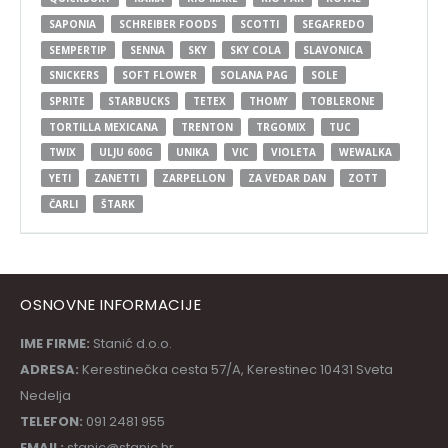
SAPONIA
SCHREIBER FOODS
SCOTTI
SEGAFREDO
SEMPERTIP
SENNA
SKY
SKY COLA
SLAVONICA
SNICKERS
SOFT FLOWER
SOLANA PAG
SOLE
SPRITE
STARBUCKS
TETEX
THOMY
TOBLERONE
TORTILLA MEXICANA
TRENTON
TRGOMIX
TUC
TWIX
ULJU 600G
UNIKA
VIC
VIOLETA
WEWALKA
YETI
ZANETTI
ZARPELLON
ZA VEDAR DAN
ZOTT
ČARLI
ŠTARK
OSNOVNE INFORMACIJE
IME FIRME:
Stanić d.o.o.
ADRESA:
Kerestinečka cesta 57/A, Kerestinec 10431 Sveta
Nedelja
TELEFON:
091 2481 955
EMAIL:
stanic@stanic.hr