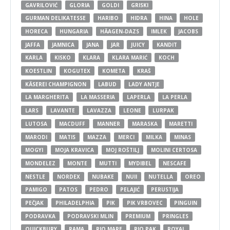
GAVRILOVIĆ
GLORIA
GOLDI
GRISKI
GURMAN DELIKATESSE
HARIBO
HIDRA
HINA
HOLE
HORECA
HUNGARIA
HÄAGEN-DAZS
IMLEK
JACOBS
JAFFA
JAMNICA
JANA
JAR
JUICY
KANDIT
KARLA
KISKO
KLARA
KLARA MARIĆ
KOCH
KOESTLIN
KOGUTEX
KOMETA
KRAŠ
KÄSEREI CHAMPIGNON
LABUD
LADY ANTJE
LA MARGHERITA
LA MASSERIA
LAPERLA
LA PERLA
LARS
LAVANTE
LAVAZZA
LEONE
LURPAK
LUTOSA
MACDUFF
MANNER
MARASKA
MARETTI
MARODI
MATIS
MAZZA
MERCI
MILKA
MINAS
MOGYI
MOJA KRAVICA
MOJ ROŠTILJ
MOLINI CERTOSA
MONDELEZ
MONTE
MUTTI
MYDIBEL
NESCAFE
NESTLE
NORDEX
NUBAKE
NUII
NUTELLA
OREO
PAMIGO
PATOS
PEDRO
PELAJIĆ
PERUSTIJA
PEČJAK
PHILADELPHIA
PIK
PIK VRBOVEC
PINGUIN
PODRAVKA
PODRAVSKI MLIN
PREMIUM
PRINGLES
QUICKBURY
RAMA
RIO MARE
RIO PAK
ROYAL