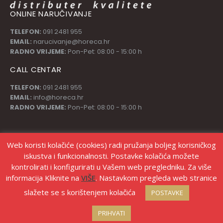
ONLINE NARUČIVANJE
TELEFON:
091 2481 955
EMAIL:
narucivanje@horeca.hr
RADNO VRIJEME:
Pon-Pet: 08:00 - 15:00 h
CALL CENTAR
TELEFON:
091 2481 955
EMAIL:
info@horeca.hr
RADNO VRIJEME:
Pon-Pet: 08:00 - 15:00 h
PRATI NAS
Web koristi kolačiće (cookies) radi pružanja boljeg korisničkog
iskustva i funkcionalnosti. Postavke kolačića možete
kontrolirati i konfigurirati u Vašem web pregledniku. Za više
informacija Kliknite na
VIŠE
. Nastavkom pregleda web stranice
slažete se s korištenjem kolačića
POSTAVKE
© Copyright Stanić d.o.o. |
Izrada web shopa Marketing strategije
PRIHVATI