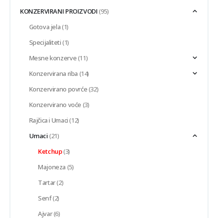
KONZERVIRANI PROIZVODI
(95)
Gotova jela
(1)
Specijaliteti
(1)
Mesne konzerve
(11)
Konzervirana riba
(14)
Konzervirano povrće
(32)
Konzervirano voće
(3)
Rajčica i Umaci
(12)
Umaci
(21)
Ketchup
(3)
Majoneza
(5)
Tartar
(2)
Senf
(2)
Ajvar
(6)