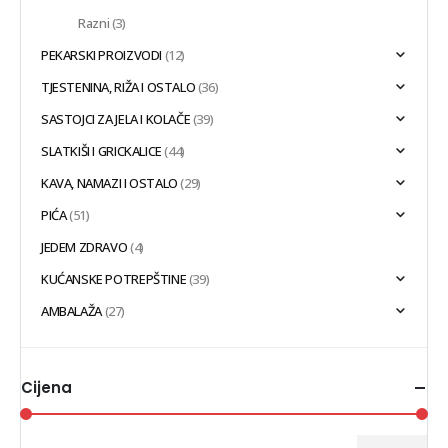
Razni
(3)
PEKARSKI PROIZVODI
(12)
TJESTENINA, RIŽA I OSTALO
(36)
SASTOJCI ZA JELA I KOLAČE
(39)
SLATKIŠI I GRICKALICE
(44)
KAVA, NAMAZI I OSTALO
(29)
PIĆA
(51)
JEDEM ZDRAVO
(4)
KUĆANSKE POTREPŠTINE
(39)
AMBALAŽA
(27)
Cijena