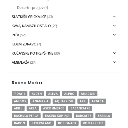
Desertni preljev
(4)
SLATKIŠI I GRICKALICE
(43)
KAVA, NAMAZI I OSTALO
(29)
PIĆA
(52)
JEDEM ZDRAVO
(4)
KUĆANSKE POTREPŠTINE
(39)
AMBALAŽA
(27)
-
Robna Marka
7 DAY'S
ALDEN
ALEVA
ALPRO
AMADORI
AMIGOS
ANAMARIA
AQUAFRESH
ARF
ARGETA
ARIEL
ARLA
ASCOMMERCE
BABANCAFFE
BACHI/LA PERLA
BAKINA KUHINJA
BARCAFFE
BARILLA
BARON
BAYERNLAND
BOBI SNACK
BON APPETIT