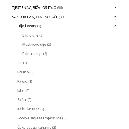
TJESTENINA, RIŽA I OSTALO
(36)
SASTOJCI ZA JELA I KOLAČE
(39)
Ulje i ocat
(13)
Biljno ulje
(3)
Maslinovo ulje
(2)
Palmino ulje
(8)
Sol
(3)
Brašno
(5)
Kvasci
(1)
Juhe
(2)
Začini
(2)
Kaše i krupice
(2)
Gotove smjese i mješavine
(5)
Čokolada za kuhanje
(2)