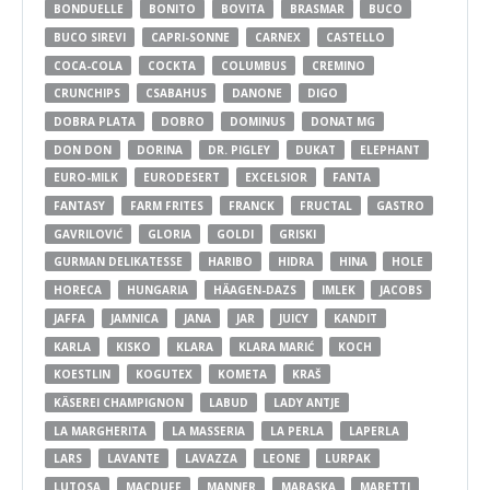
BONDUELLE
BONITO
BOVITA
BRASMAR
BUCO
BUCO SIREVI
CAPRI-SONNE
CARNEX
CASTELLO
COCA-COLA
COCKTA
COLUMBUS
CREMINO
CRUNCHIPS
CSABAHUS
DANONE
DIGO
DOBRA PLATA
DOBRO
DOMINUS
DONAT MG
DON DON
DORINA
DR. PIGLEY
DUKAT
ELEPHANT
EURO-MILK
EURODESERT
EXCELSIOR
FANTA
FANTASY
FARM FRITES
FRANCK
FRUCTAL
GASTRO
GAVRILOVIĆ
GLORIA
GOLDI
GRISKI
GURMAN DELIKATESSE
HARIBO
HIDRA
HINA
HOLE
HORECA
HUNGARIA
HÄAGEN-DAZS
IMLEK
JACOBS
JAFFA
JAMNICA
JANA
JAR
JUICY
KANDIT
KARLA
KISKO
KLARA
KLARA MARIĆ
KOCH
KOESTLIN
KOGUTEX
KOMETA
KRAŠ
KÄSEREI CHAMPIGNON
LABUD
LADY ANTJE
LA MARGHERITA
LA MASSERIA
LA PERLA
LAPERLA
LARS
LAVANTE
LAVAZZA
LEONE
LURPAK
LUTOSA
MACDUFF
MANNER
MARASKA
MARETTI