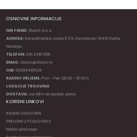
OSNOVNE INFORMACIJE
IME FIRME:
Stanić d.o.o.
ADRESA:
Kerestinečka cesta 57/A, Kerestinec 10431 Sveta
Nedelja
TELEFON:
091 2481 955
EMAIL:
stanic@stanic.hr
OIB:
50056415529
RADNO VRIJEME:
Pon - Pet: 08:00 - 15:00 h
LOKACIJE TRGOVINA
DOSTAVA:
od 48 h do tjedan dana
KORISNI LINKOVI
RASKID UGOVORA
PREUZMI U POSLOVNICI
Načini plaćanja