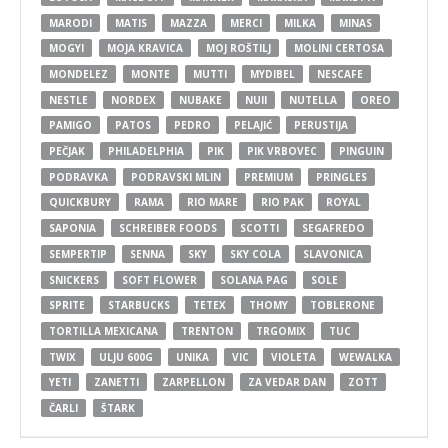
MARODI
MATIS
MAZZA
MERCI
MILKA
MINAS
MOGYI
MOJA KRAVICA
MOJ ROŠTILJ
MOLINI CERTOSA
MONDELEZ
MONTE
MUTTI
MYDIBEL
NESCAFE
NESTLE
NORDEX
NUBAKE
NUII
NUTELLA
OREO
PAMIGO
PATOS
PEDRO
PELAJIĆ
PERUSTIJA
PEČJAK
PHILADELPHIA
PIK
PIK VRBOVEC
PINGUIN
PODRAVKA
PODRAVSKI MLIN
PREMIUM
PRINGLES
QUICKBURY
RAMA
RIO MARE
RIO PAK
ROYAL
SAPONIA
SCHREIBER FOODS
SCOTTI
SEGAFREDO
SEMPERTIP
SENNA
SKY
SKY COLA
SLAVONICA
SNICKERS
SOFT FLOWER
SOLANA PAG
SOLE
SPRITE
STARBUCKS
TETEX
THOMY
TOBLERONE
TORTILLA MEXICANA
TRENTON
TRGOMIX
TUC
TWIX
ULJU 600G
UNIKA
VIC
VIOLETA
WEWALKA
YETI
ZANETTI
ZARPELLON
ZA VEDAR DAN
ZOTT
ČARLI
ŠTARK