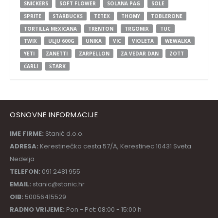
SNICKERS
SOFT FLOWER
SOLANA PAG
SOLE
SPRITE
STARBUCKS
TETEX
THOMY
TOBLERONE
TORTILLA MEXICANA
TRENTON
TRGOMIX
TUC
TWIX
ULJU 600G
UNIKA
VIC
VIOLETA
WEWALKA
YETI
ZANETTI
ZARPELLON
ZA VEDAR DAN
ZOTT
ČARLI
ŠTARK
OSNOVNE INFORMACIJE
IME FIRME:
Stanić d.o.o.
ADRESA:
Kerestinečka cesta 57/A, Kerestinec 10431 Sveta
Nedelja
TELEFON:
091 2481 955
EMAIL:
stanic@stanic.hr
OIB:
50056415529
RADNO VRIJEME:
Pon - Pet: 08:00 - 15:00 h