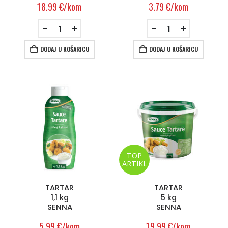
18.99
€
/kom
3.79
€
/kom
DODAJ U KOŠARICU
DODAJ U KOŠARICU
TOP
ARTIKL
TARTAR
TARTAR
1,1 kg
5 kg
SENNA
SENNA
5.99
€
/kom
19.99
€
/kom