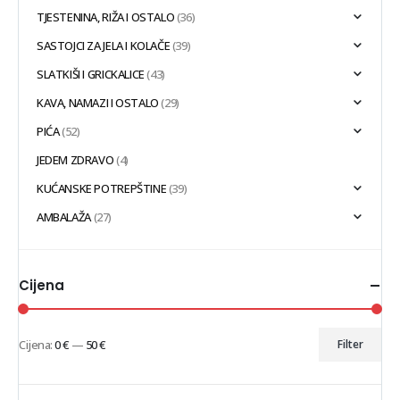
TJESTENINA, RIŽA I OSTALO
(36)
SASTOJCI ZA JELA I KOLAČE
(39)
SLATKIŠI I GRICKALICE
(43)
KAVA, NAMAZI I OSTALO
(29)
PIĆA
(52)
JEDEM ZDRAVO
(4)
KUĆANSKE POTREPŠTINE
(39)
AMBALAŽA
(27)
Cijena
Cijena:
0 €
—
50 €
Filter
Min
Maks
cijena
cijena