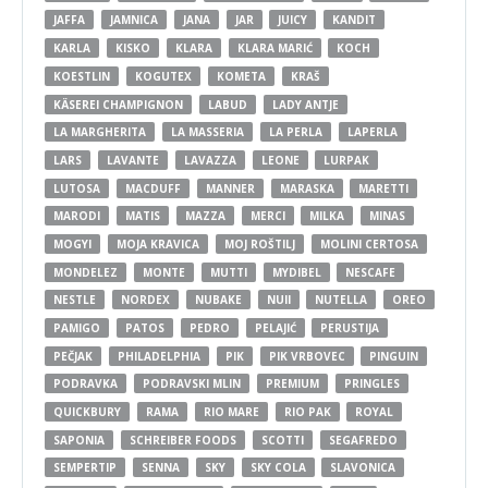
JAFFA
JAMNICA
JANA
JAR
JUICY
KANDIT
KARLA
KISKO
KLARA
KLARA MARIĆ
KOCH
KOESTLIN
KOGUTEX
KOMETA
KRAŠ
KÄSEREI CHAMPIGNON
LABUD
LADY ANTJE
LA MARGHERITA
LA MASSERIA
LA PERLA
LAPERLA
LARS
LAVANTE
LAVAZZA
LEONE
LURPAK
LUTOSA
MACDUFF
MANNER
MARASKA
MARETTI
MARODI
MATIS
MAZZA
MERCI
MILKA
MINAS
MOGYI
MOJA KRAVICA
MOJ ROŠTILJ
MOLINI CERTOSA
MONDELEZ
MONTE
MUTTI
MYDIBEL
NESCAFE
NESTLE
NORDEX
NUBAKE
NUII
NUTELLA
OREO
PAMIGO
PATOS
PEDRO
PELAJIĆ
PERUSTIJA
PEČJAK
PHILADELPHIA
PIK
PIK VRBOVEC
PINGUIN
PODRAVKA
PODRAVSKI MLIN
PREMIUM
PRINGLES
QUICKBURY
RAMA
RIO MARE
RIO PAK
ROYAL
SAPONIA
SCHREIBER FOODS
SCOTTI
SEGAFREDO
SEMPERTIP
SENNA
SKY
SKY COLA
SLAVONICA