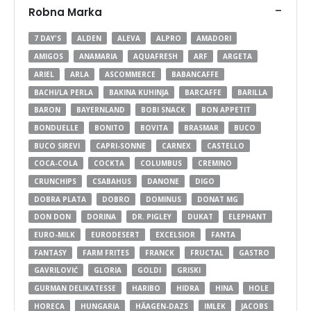
-
Robna Marka
7 DAY'S
ALDEN
ALEVA
ALPRO
AMADORI
AMIGOS
ANAMARIA
AQUAFRESH
ARF
ARGETA
ARIEL
ARLA
ASCOMMERCE
BABANCAFFE
BACHI/LA PERLA
BAKINA KUHINJA
BARCAFFE
BARILLA
BARON
BAYERNLAND
BOBI SNACK
BON APPETIT
BONDUELLE
BONITO
BOVITA
BRASMAR
BUCO
BUCO SIREVI
CAPRI-SONNE
CARNEX
CASTELLO
COCA-COLA
COCKTA
COLUMBUS
CREMINO
CRUNCHIPS
CSABAHUS
DANONE
DIGO
DOBRA PLATA
DOBRO
DOMINUS
DONAT MG
DON DON
DORINA
DR. PIGLEY
DUKAT
ELEPHANT
EURO-MILK
EURODESERT
EXCELSIOR
FANTA
FANTASY
FARM FRITES
FRANCK
FRUCTAL
GASTRO
GAVRILOVIĆ
GLORIA
GOLDI
GRISKI
GURMAN DELIKATESSE
HARIBO
HIDRA
HINA
HOLE
HORECA
HUNGARIA
HÄAGEN-DAZS
IMLEK
JACOBS