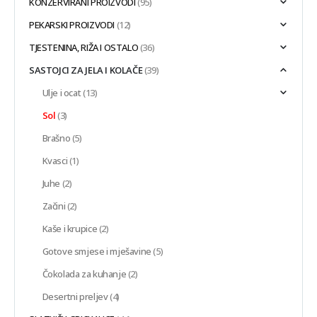
KONZERVIRANI PROIZVODI
(95)
PEKARSKI PROIZVODI
(12)
TJESTENINA, RIŽA I OSTALO
(36)
SASTOJCI ZA JELA I KOLAČE
(39)
Ulje i ocat
(13)
Sol
(3)
Brašno
(5)
Kvasci
(1)
Juhe
(2)
Začini
(2)
Kaše i krupice
(2)
Gotove smjese i mješavine
(5)
Čokolada za kuhanje
(2)
Desertni preljev
(4)