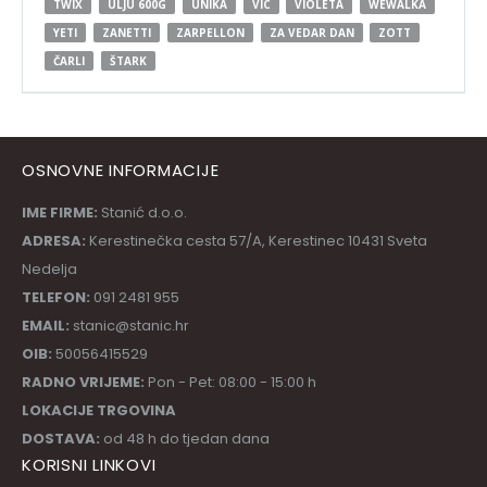
TWIX
ULJU 600G
UNIKA
VIC
VIOLETA
WEWALKA
YETI
ZANETTI
ZARPELLON
ZA VEDAR DAN
ZOTT
ČARLI
ŠTARK
OSNOVNE INFORMACIJE
IME FIRME:
Stanić d.o.o.
ADRESA:
Kerestinečka cesta 57/A, Kerestinec 10431 Sveta
Nedelja
TELEFON:
091 2481 955
EMAIL:
stanic@stanic.hr
OIB:
50056415529
RADNO VRIJEME:
Pon - Pet: 08:00 - 15:00 h
LOKACIJE TRGOVINA
DOSTAVA:
od 48 h do tjedan dana
KORISNI LINKOVI