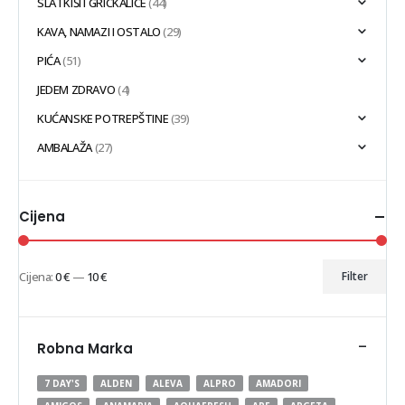
SLATKIŠI I GRICKALICE
(44)
KAVA, NAMAZI I OSTALO
(29)
PIĆA
(51)
JEDEM ZDRAVO
(4)
KUĆANSKE POTREPŠTINE
(39)
AMBALAŽA
(27)
Cijena
Cijena:
0 €
—
10 €
Filter
Min
Maks
cijena
cijena
-
Robna Marka
7 DAY'S
ALDEN
ALEVA
ALPRO
AMADORI