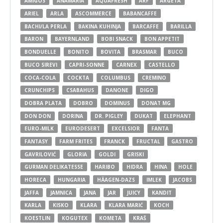
AMIGOS
ANAMARIA
AQUAFRESH
ARF
ARGETA
ARIEL
ARLA
ASCOMMERCE
BABANCAFFE
BACHI/LA PERLA
BAKINA KUHINJA
BARCAFFE
BARILLA
BARON
BAYERNLAND
BOBI SNACK
BON APPETIT
BONDUELLE
BONITO
BOVITA
BRASMAR
BUCO
BUCO SIREVI
CAPRI-SONNE
CARNEX
CASTELLO
COCA-COLA
COCKTA
COLUMBUS
CREMINO
CRUNCHIPS
CSABAHUS
DANONE
DIGO
DOBRA PLATA
DOBRO
DOMINUS
DONAT MG
DON DON
DORINA
DR. PIGLEY
DUKAT
ELEPHANT
EURO-MILK
EURODESERT
EXCELSIOR
FANTA
FANTASY
FARM FRITES
FRANCK
FRUCTAL
GASTRO
GAVRILOVIĆ
GLORIA
GOLDI
GRISKI
GURMAN DELIKATESSE
HARIBO
HIDRA
HINA
HOLE
HORECA
HUNGARIA
HÄAGEN-DAZS
IMLEK
JACOBS
JAFFA
JAMNICA
JANA
JAR
JUICY
KANDIT
KARLA
KISKO
KLARA
KLARA MARIĆ
KOCH
KOESTLIN
KOGUTEX
KOMETA
KRAŠ