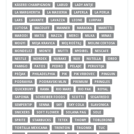
KÄSEREI CHAMPIGNON
LABUD
LADY ANTJE
LA MARGHERITA
LA MASSERIA
LAPERLA
LA PERLA
LARS
LAVANTE
LAVAZZA
LEONE
LURPAK
LUTOSA
MACDUFF
MANNER
MARASKA
MARETTI
MARODI
MATIS
MAZZA
MERCI
MILKA
MINAS
MOGYI
MOJA KRAVICA
MOJ ROŠTILJ
MOLINI CERTOSA
MONDELEZ
MONTE
MUTTI
MYDIBEL
NESCAFE
NESTLE
NORDEX
NUBAKE
NUII
NUTELLA
OREO
PAMIGO
PATOS
PEDRO
PELAJIĆ
PERUSTIJA
PEČJAK
PHILADELPHIA
PIK
PIK VRBOVEC
PINGUIN
PODRAVKA
PODRAVSKI MLIN
PREMIUM
PRINGLES
QUICKBURY
RAMA
RIO MARE
RIO PAK
ROYAL
SAPONIA
SCHREIBER FOODS
SCOTTI
SEGAFREDO
SEMPERTIP
SENNA
SKY
SKY COLA
SLAVONICA
SNICKERS
SOFT FLOWER
SOLANA PAG
SOLE
SPRITE
STARBUCKS
TETEX
THOMY
TOBLERONE
TORTILLA MEXICANA
TRENTON
TRGOMIX
TUC