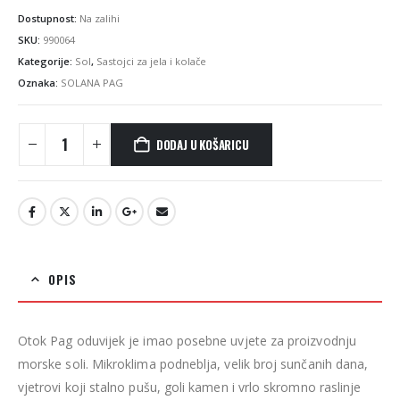
Dostupnost:
Na zalihi
SKU:
990064
Kategorije:
Sol
,
Sastojci za jela i kolače
Oznaka:
SOLANA PAG
DODAJ U KOŠARICU
OPIS
Otok Pag oduvijek je imao posebne uvjete za proizvodnju
morske soli. Mikroklima podneblja, velik broj sunčanih dana,
vjetrovi koji stalno pušu, goli kamen i vrlo skromno raslinje