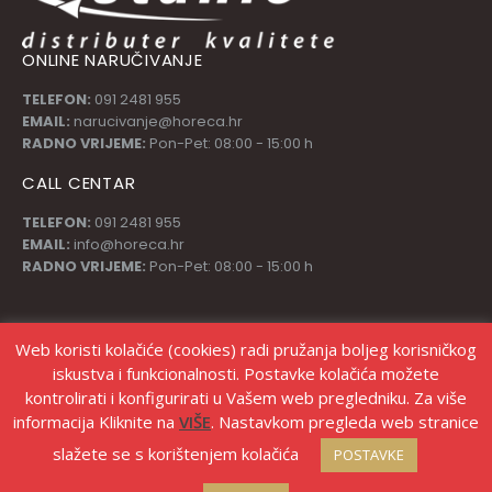
ONLINE NARUČIVANJE
TELEFON:
091 2481 955
EMAIL:
narucivanje@horeca.hr
RADNO VRIJEME:
Pon-Pet: 08:00 - 15:00 h
CALL CENTAR
TELEFON:
091 2481 955
EMAIL:
info@horeca.hr
RADNO VRIJEME:
Pon-Pet: 08:00 - 15:00 h
PRATI NAS
Web koristi kolačiće (cookies) radi pružanja boljeg korisničkog
iskustva i funkcionalnosti. Postavke kolačića možete
kontrolirati i konfigurirati u Vašem web pregledniku. Za više
informacija Kliknite na
VIŠE
. Nastavkom pregleda web stranice
slažete se s korištenjem kolačića
POSTAVKE
© Copyright Stanić d.o.o. |
Izrada web shopa Marketing strategije