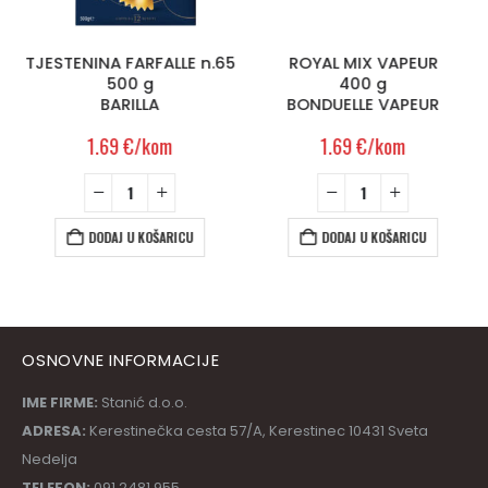
TJESTENINA FARFALLE n.65
ROYAL MIX VAPEUR
500 g
400 g
BARILLA
BONDUELLE VAPEUR
1.69
€
/kom
1.69
€
/kom
DODAJ U KOŠARICU
DODAJ U KOŠARICU
OSNOVNE INFORMACIJE
IME FIRME:
Stanić d.o.o.
ADRESA:
Kerestinečka cesta 57/A, Kerestinec 10431 Sveta
Nedelja
TELEFON:
091 2481 955