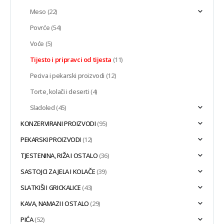
Meso
(22)
Povrće
(54)
Voće
(5)
Tijesto i pripravci od tijesta
(11)
Peciva i pekarski proizvodi
(12)
Torte, kolači i deserti
(4)
Sladoled
(45)
KONZERVIRANI PROIZVODI
(95)
PEKARSKI PROIZVODI
(12)
TJESTENINA, RIŽA I OSTALO
(36)
SASTOJCI ZA JELA I KOLAČE
(39)
SLATKIŠI I GRICKALICE
(43)
KAVA, NAMAZI I OSTALO
(29)
PIĆA
(52)