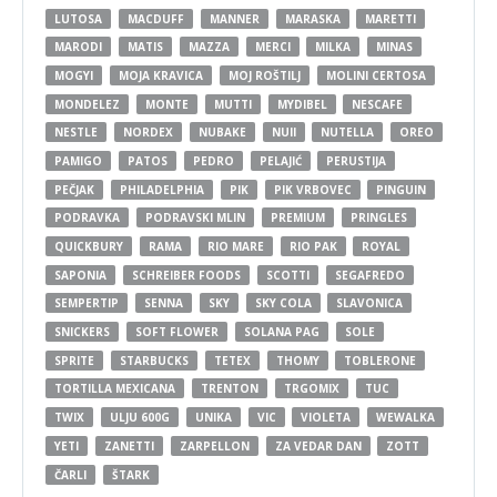
LUTOSA
MACDUFF
MANNER
MARASKA
MARETTI
MARODI
MATIS
MAZZA
MERCI
MILKA
MINAS
MOGYI
MOJA KRAVICA
MOJ ROŠTILJ
MOLINI CERTOSA
MONDELEZ
MONTE
MUTTI
MYDIBEL
NESCAFE
NESTLE
NORDEX
NUBAKE
NUII
NUTELLA
OREO
PAMIGO
PATOS
PEDRO
PELAJIĆ
PERUSTIJA
PEČJAK
PHILADELPHIA
PIK
PIK VRBOVEC
PINGUIN
PODRAVKA
PODRAVSKI MLIN
PREMIUM
PRINGLES
QUICKBURY
RAMA
RIO MARE
RIO PAK
ROYAL
SAPONIA
SCHREIBER FOODS
SCOTTI
SEGAFREDO
SEMPERTIP
SENNA
SKY
SKY COLA
SLAVONICA
SNICKERS
SOFT FLOWER
SOLANA PAG
SOLE
SPRITE
STARBUCKS
TETEX
THOMY
TOBLERONE
TORTILLA MEXICANA
TRENTON
TRGOMIX
TUC
TWIX
ULJU 600G
UNIKA
VIC
VIOLETA
WEWALKA
YETI
ZANETTI
ZARPELLON
ZA VEDAR DAN
ZOTT
ČARLI
ŠTARK