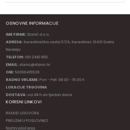
OSNOVNE INFORMACIJE
IME FIRME:
Stanić d.o.o.
ADRESA:
Kerestinečka cesta 57/A, Kerestinec 10431 Sveta
Nedelja
TELEFON:
091 2481 955
EMAIL:
stanic@stanic.hr
OIB:
50056415529
RADNO VRIJEME:
Pon - Pet: 08:00 - 15:00 h
LOKACIJE TRGOVINA
DOSTAVA:
od 48 h do tjedan dana
KORISNI LINKOVI
RASKID UGOVORA
PREUZMI U POSLOVNICI
Načini plaćanja