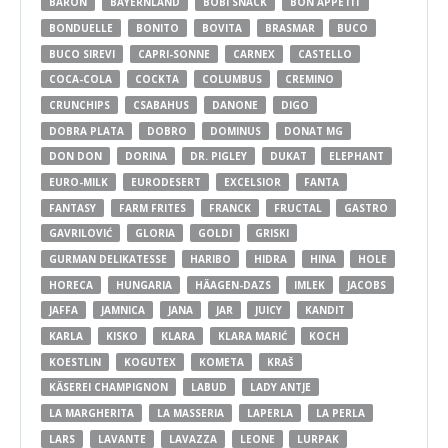
BARON
BAYERNLAND
BOBI SNACK
BON APPETIT
BONDUELLE
BONITO
BOVITA
BRASMAR
BUCO
BUCO SIREVI
CAPRI-SONNE
CARNEX
CASTELLO
COCA-COLA
COCKTA
COLUMBUS
CREMINO
CRUNCHIPS
CSABAHUS
DANONE
DIGO
DOBRA PLATA
DOBRO
DOMINUS
DONAT MG
DON DON
DORINA
DR. PIGLEY
DUKAT
ELEPHANT
EURO-MILK
EURODESERT
EXCELSIOR
FANTA
FANTASY
FARM FRITES
FRANCK
FRUCTAL
GASTRO
GAVRILOVIĆ
GLORIA
GOLDI
GRISKI
GURMAN DELIKATESSE
HARIBO
HIDRA
HINA
HOLE
HORECA
HUNGARIA
HÄAGEN-DAZS
IMLEK
JACOBS
JAFFA
JAMNICA
JANA
JAR
JUICY
KANDIT
KARLA
KISKO
KLARA
KLARA MARIĆ
KOCH
KOESTLIN
KOGUTEX
KOMETA
KRAŠ
KÄSEREI CHAMPIGNON
LABUD
LADY ANTJE
LA MARGHERITA
LA MASSERIA
LAPERLA
LA PERLA
LARS
LAVANTE
LAVAZZA
LEONE
LURPAK