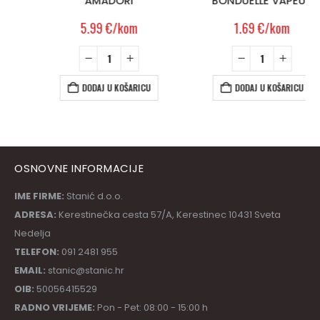
AMADORI
BONDUELLE VAPEUR
5.99
€
/kom
1.69
€
/kom
DODAJ U KOŠARICU
DODAJ U KOŠARICU
OSNOVNE INFORMACIJE
IME FIRME:
Stanić d.o.o.
ADRESA:
Kerestinečka cesta 57/A, Kerestinec 10431 Sveta
Nedelja
TELEFON:
091 2481 955
EMAIL:
stanic@stanic.hr
OIB:
50056415529
RADNO VRIJEME:
Pon - Pet: 08:00 - 15:00 h