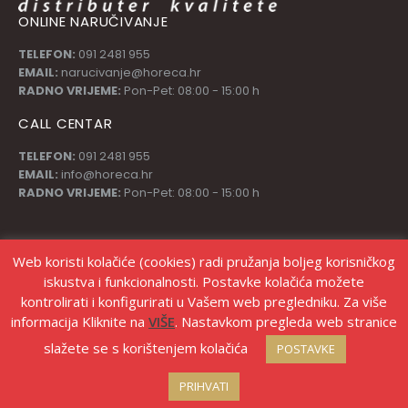
ONLINE NARUČIVANJE
TELEFON:
091 2481 955
EMAIL:
narucivanje@horeca.hr
RADNO VRIJEME:
Pon-Pet: 08:00 - 15:00 h
CALL CENTAR
TELEFON:
091 2481 955
EMAIL:
info@horeca.hr
RADNO VRIJEME:
Pon-Pet: 08:00 - 15:00 h
PRATI NAS
Web koristi kolačiće (cookies) radi pružanja boljeg korisničkog
iskustva i funkcionalnosti. Postavke kolačića možete
kontrolirati i konfigurirati u Vašem web pregledniku. Za više
informacija Kliknite na
VIŠE
. Nastavkom pregleda web stranice
slažete se s korištenjem kolačića
POSTAVKE
© Copyright Stanić d.o.o. |
Izrada web shopa Marketing strategije
PRIHVATI