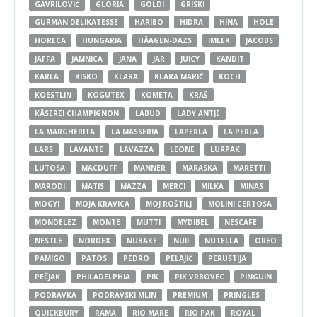
GAVRILOVIĆ
GLORIA
GOLDI
GRISKI
GURMAN DELIKATESSE
HARIBO
HIDRA
HINA
HOLE
HORECA
HUNGARIA
HÄAGEN-DAZS
IMLEK
JACOBS
JAFFA
JAMNICA
JANA
JAR
JUICY
KANDIT
KARLA
KISKO
KLARA
KLARA MARIĆ
KOCH
KOESTLIN
KOGUTEX
KOMETA
KRAŠ
KÄSEREI CHAMPIGNON
LABUD
LADY ANTJE
LA MARGHERITA
LA MASSERIA
LAPERLA
LA PERLA
LARS
LAVANTE
LAVAZZA
LEONE
LURPAK
LUTOSA
MACDUFF
MANNER
MARASKA
MARETTI
MARODI
MATIS
MAZZA
MERCI
MILKA
MINAS
MOGYI
MOJA KRAVICA
MOJ ROŠTILJ
MOLINI CERTOSA
MONDELEZ
MONTE
MUTTI
MYDIBEL
NESCAFE
NESTLE
NORDEX
NUBAKE
NUII
NUTELLA
OREO
PAMIGO
PATOS
PEDRO
PELAJIĆ
PERUSTIJA
PEČJAK
PHILADELPHIA
PIK
PIK VRBOVEC
PINGUIN
PODRAVKA
PODRAVSKI MLIN
PREMIUM
PRINGLES
QUICKBURY
RAMA
RIO MARE
RIO PAK
ROYAL