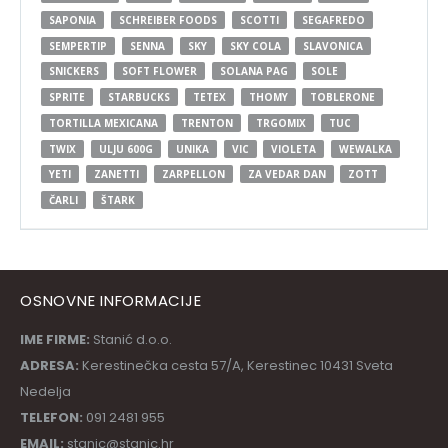
SAPONIA
SCHREIBER FOODS
SCOTTI
SEGAFREDO
SEMPERTIP
SENNA
SKY
SKY COLA
SLAVONICA
SNICKERS
SOFT FLOWER
SOLANA PAG
SOLE
SPRITE
STARBUCKS
TETEX
THOMY
TOBLERONE
TORTILLA MEXICANA
TRENTON
TRGOMIX
TUC
TWIX
ULJU 600G
UNIKA
VIC
VIOLETA
WEWALKA
YETI
ZANETTI
ZARPELLON
ZA VEDAR DAN
ZOTT
ČARLI
ŠTARK
OSNOVNE INFORMACIJE
IME FIRME:
Stanić d.o.o.
ADRESA:
Kerestinečka cesta 57/A, Kerestinec 10431 Sveta
Nedelja
TELEFON:
091 2481 955
EMAIL:
stanic@stanic.hr