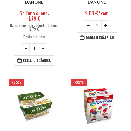
DANONE
DANONE
2.09
€
/kom
1.79
€
2.79
€
Izvorna
Trenutna
Pakiranje: kom
DODAJ U KOŠARICU
cijena
cijena
bila
je:
je:
1.79 €.
2.79 €.
DODAJ U KOŠARICU
-36%
-33%