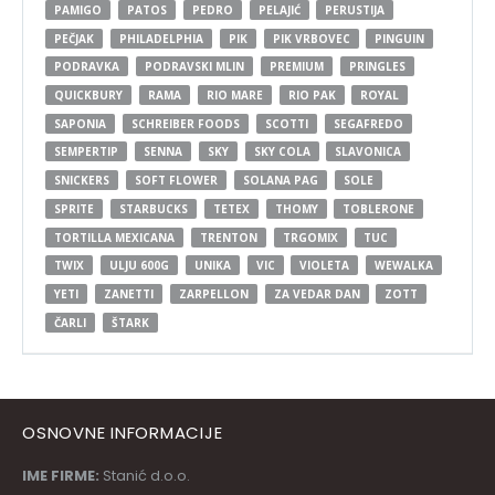
PAMIGO
PATOS
PEDRO
PELAJIĆ
PERUSTIJA
PEČJAK
PHILADELPHIA
PIK
PIK VRBOVEC
PINGUIN
PODRAVKA
PODRAVSKI MLIN
PREMIUM
PRINGLES
QUICKBURY
RAMA
RIO MARE
RIO PAK
ROYAL
SAPONIA
SCHREIBER FOODS
SCOTTI
SEGAFREDO
SEMPERTIP
SENNA
SKY
SKY COLA
SLAVONICA
SNICKERS
SOFT FLOWER
SOLANA PAG
SOLE
SPRITE
STARBUCKS
TETEX
THOMY
TOBLERONE
TORTILLA MEXICANA
TRENTON
TRGOMIX
TUC
TWIX
ULJU 600G
UNIKA
VIC
VIOLETA
WEWALKA
YETI
ZANETTI
ZARPELLON
ZA VEDAR DAN
ZOTT
ČARLI
ŠTARK
OSNOVNE INFORMACIJE
IME FIRME:
Stanić d.o.o.