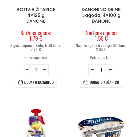
ACTIVIA ŽITARICE
DANONINO DRINK
4×125 g
Jagoda, 4×100 g
DANONE
DANONE
1.79
€
1.59
€
2.79
€
2.39
€
Izvorna
Trenutna
Izvorna
Trenutna
Pakiranje: kom
Pakiranje: kom
cijena
cijena
cijena
cijena
bila
je:
bila
je:
je:
1.79 €.
je:
1.59 €.
2.79 €.
2.39 €.
DODAJ U KOŠARICU
DODAJ U KOŠARICU