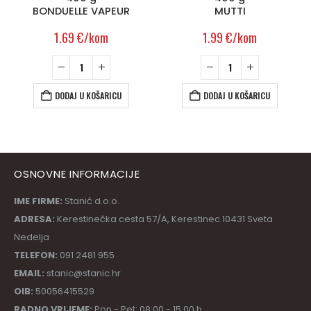
BONDUELLE VAPEUR
MUTTI
1.69
€
/kom
1.99
€
/kom
DODAJ U KOŠARICU
DODAJ U KOŠARICU
OSNOVNE INFORMACIJE
IME FIRME:
Stanić d.o.o.
ADRESA:
Kerestinečka cesta 57/A, Kerestinec 10431 Sveta
Nedelja
TELEFON:
091 2481 955
EMAIL:
stanic@stanic.hr
OIB:
50056415529
RADNO VRIJEME:
Pon - Pet: 08:00 - 15:00 h