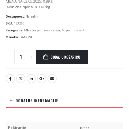
CIJENA NA 02.05.2025:
0.89
€
Jedinična cijena:
8.90
€
/kg
Dostupnost:
Na zalihi
SKU:
123260
Kategorije:
Mliječni proizvodi i jaja
,
Mliječni desert
Oznaka:
DANONE
DODAJ U KOŠARICU
DODATNE INFORMACIJE
Pakiranje
KOM