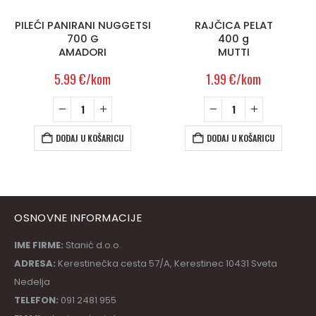
PILEĆI PANIRANI NUGGETSI
RAJČICA PELAT
700 G
400 g
AMADORI
MUTTI
5.99
€
/kom
1.99
€
/kom
DODAJ U KOŠARICU
DODAJ U KOŠARICU
OSNOVNE INFORMACIJE
IME FIRME:
Stanić d.o.o.
ADRESA:
Kerestinečka cesta 57/A, Kerestinec 10431 Sveta
Nedelja
TELEFON:
091 2481 955