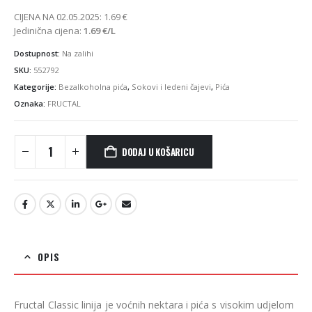
CIJENA NA 02.05.2025:
1.69
€
Jedinična cijena:
1.69
€
/L
Dostupnost:
Na zalihi
SKU:
552792
Kategorije:
Bezalkoholna pića
,
Sokovi i ledeni čajevi
,
Pića
Oznaka:
FRUCTAL
DODAJ U KOŠARICU
OPIS
Fructal Classic linija je voćnih nektara i pića s visokim udjelom