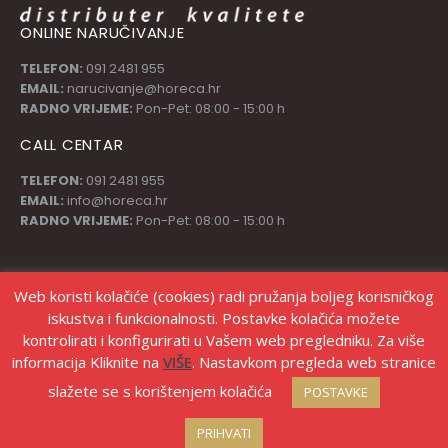
ONLINE NARUČIVANJE
TELEFON:
091 2481 955
EMAIL:
narucivanje@horeca.hr
RADNO VRIJEME:
Pon-Pet: 08:00 - 15:00 h
CALL CENTAR
TELEFON:
091 2481 955
EMAIL:
info@horeca.hr
RADNO VRIJEME:
Pon-Pet: 08:00 - 15:00 h
PRATI NAS
Web koristi kolačiće (cookies) radi pružanja boljeg korisničkog
iskustva i funkcionalnosti. Postavke kolačića možete
kontrolirati i konfigurirati u Vašem web pregledniku. Za više
informacija Kliknite na
VIŠE
. Nastavkom pregleda web stranice
slažete se s korištenjem kolačića
POSTAVKE
© Copyright Stanić d.o.o. |
Izrada web shopa Marketing strategije
PRIHVATI