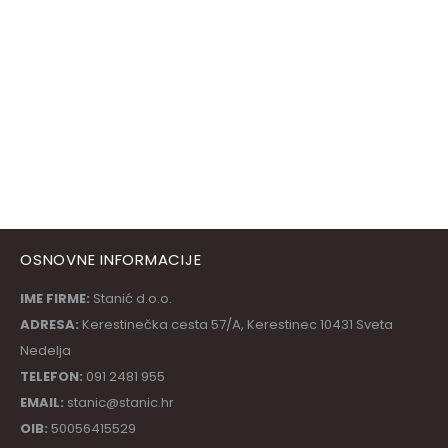
OSNOVNE INFORMACIJE
IME FIRME:
Stanić d.o.o.
ADRESA:
Kerestinečka cesta 57/A, Kerestinec 10431 Sveta
Nedelja
TELEFON:
091 2481 955
EMAIL:
stanic@stanic.hr
OIB:
50056415529