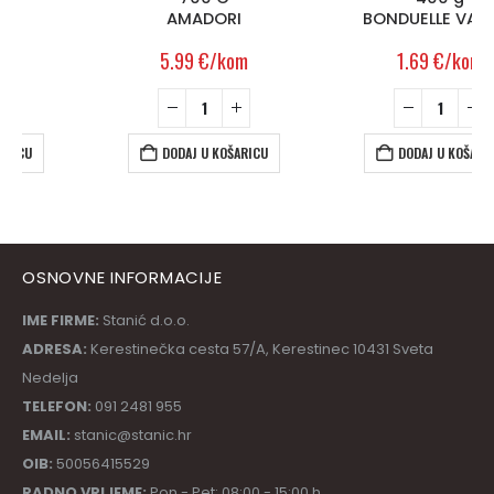
AMADORI
BONDUELLE VAPEUR
5.99
€
/kom
1.69
€
/kom
DODAJ U KOŠARICU
DODAJ U KOŠARICU
OSNOVNE INFORMACIJE
IME FIRME:
Stanić d.o.o.
ADRESA:
Kerestinečka cesta 57/A, Kerestinec 10431 Sveta
Nedelja
TELEFON:
091 2481 955
EMAIL:
stanic@stanic.hr
OIB:
50056415529
RADNO VRIJEME:
Pon - Pet: 08:00 - 15:00 h