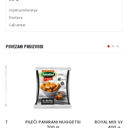
Uvjeti poslovanja
Dostava
Call centar
POVEZANI PROIZVODI
PILEĆI PANIRANI NUGGETSI
ROYAL MIX VAPEUR
700 G
400 g