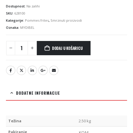
Dostupnost:
Na zalihi
SKU:
628100
Kategorije:
Pommes frites
,
Smrznuti proizvodi
Oznaka:
MYDIBEL
DODAJ U KOŠARICU
DODATNE INFORMACIJE
Težina
2.50 kg
Pakiranje
KOM