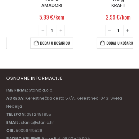
AMADORI
KRAFT
5.99
€
/kom
2.99
€
/kom
DODAJ U KOŠARICU
DODAJ U KOŠARICU
OSNOVNE INFORMACIJE
IME FIRME:
Stanić d.o.o.
ADRESA:
Kerestinečka cesta 57/A, Kerestinec 10431 Sveta
Nedelja
TELEFON:
091 2481 955
EMAIL:
stanic@stanic.hr
OIB:
50056415529
RADNO VRIJEME:
Pon - Pet: 08:00 - 15:00 h