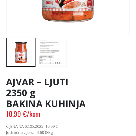
AJVAR – LJUTI
2350 g
BAKINA KUHINJA
10.99
€
/kom
CIJENA NA 02.05.2025:
10.99
€
Jedinična cijena:
4.68
€
/kg