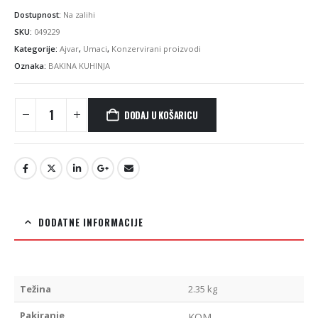
Dostupnost:
Na zalihi
SKU:
049229
Kategorije:
Ajvar
,
Umaci
,
Konzervirani proizvodi
Oznaka:
BAKINA KUHINJA
DODAJ U KOŠARICU
DODATNE INFORMACIJE
Težina
2.35 kg
Pakiranje
KOM