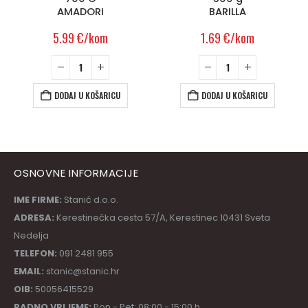
AMADORI
BARILLA
5.99
€
/kom
1.69
€
/kom
DODAJ U KOŠARICU
DODAJ U KOŠARICU
OSNOVNE INFORMACIJE
IME FIRME:
Stanić d.o.o.
ADRESA:
Kerestinečka cesta 57/A, Kerestinec 10431 Sveta
Nedelja
TELEFON:
091 2481 955
EMAIL:
stanic@stanic.hr
OIB:
50056415529
RADNO VRIJEME:
Pon - Pet: 08:00 - 15:00 h