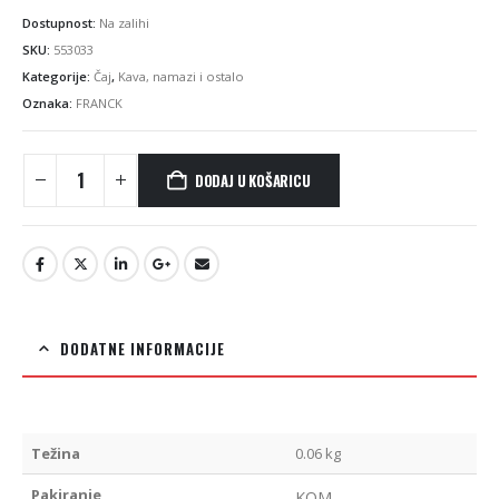
Dostupnost:
Na zalihi
SKU:
553033
Kategorije:
Čaj
,
Kava, namazi i ostalo
Oznaka:
FRANCK
DODAJ U KOŠARICU
DODATNE INFORMACIJE
Težina
0.06 kg
Pakiranje
KOM