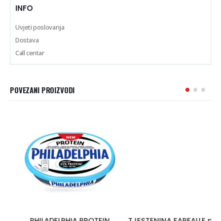
INFO
Uvjeti poslovanja
Dostava
Call centar
POVEZANI PROIZVODI
PHILADELPHIA PROTEIN
TJESTENINA FARFALLE n.65