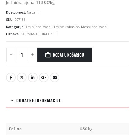
Jedinična cijena:
11.58
€
/kg
Dostupnost:
Na zalihi
SKU:
007136
Kategorije:
Trajni proizvodi
,
Trajne kobasice
,
Mesni proizvodi
Oznaka:
GURMAN DELIKATESSE
DODAJ U KOŠARICU
DODATNE INFORMACIJE
Težina
0.50 kg