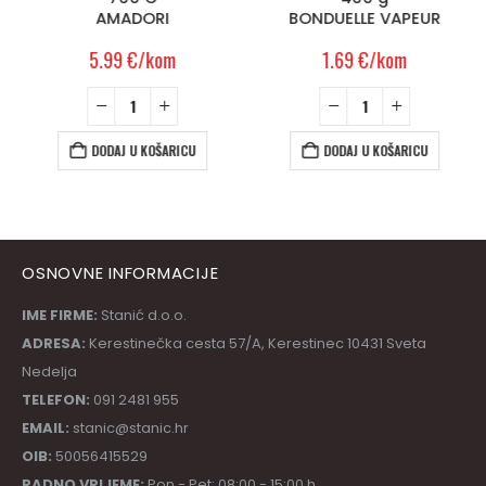
AMADORI
BONDUELLE VAPEUR
5.99
€
/kom
1.69
€
/kom
DODAJ U KOŠARICU
DODAJ U KOŠARICU
OSNOVNE INFORMACIJE
IME FIRME:
Stanić d.o.o.
ADRESA:
Kerestinečka cesta 57/A, Kerestinec 10431 Sveta
Nedelja
TELEFON:
091 2481 955
EMAIL:
stanic@stanic.hr
OIB:
50056415529
RADNO VRIJEME:
Pon - Pet: 08:00 - 15:00 h