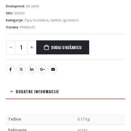
Dostupnost:
Na zalihi
SKU:
553633
Kategorije:
Čips
,
Grickalice
,
Slatkiši i grickalice
Oznaka:
PRINGLES
DODAJ U KOŠARICU
DODATNE INFORMACIJE
Težina
0.17 kg
Pakiranje
KOM