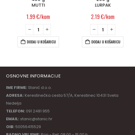
MUTTI
LURPAK
1.99
€
/kom
2.19
€
/kom
DODAJ U KOŠARICU
DODAJ U KOŠARICU
OSNOVNE INFORMACIJE
IME FIRME:
Stanić d.o.o.
ADRESA:
Kerestinečka cesta 57/A, Kerestinec 10431 Sveta
Nedelja
TELEFON:
091 2481 955
EMAIL:
stanic@stanic.hr
OIB:
50056415529
RADNO VRIJEME:
Pon - Pet: 08:00 - 15:00 h