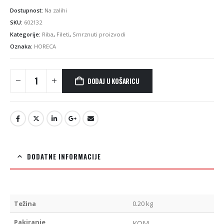
Dostupnost:
Na zalihi
SKU:
602132
Kategorije:
Riba
,
Fileti
,
Smrznuti proizvodi
Oznaka:
HORECA
DODAJ U KOŠARICU
DODATNE INFORMACIJE
Težina
0.20 kg
Pakiranje
KOM