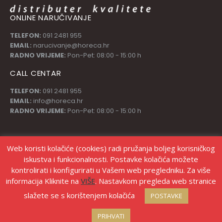
ONLINE NARUČIVANJE
TELEFON:
091 2481 955
EMAIL:
narucivanje@horeca.hr
RADNO VRIJEME:
Pon-Pet: 08:00 - 15:00 h
CALL CENTAR
TELEFON:
091 2481 955
EMAIL:
info@horeca.hr
RADNO VRIJEME:
Pon-Pet: 08:00 - 15:00 h
PRATI NAS
Web koristi kolačiće (cookies) radi pružanja boljeg korisničkog
iskustva i funkcionalnosti. Postavke kolačića možete
kontrolirati i konfigurirati u Vašem web pregledniku. Za više
informacija Kliknite na
VIŠE
. Nastavkom pregleda web stranice
slažete se s korištenjem kolačića
POSTAVKE
© Copyright Stanić d.o.o. |
Izrada web shopa Marketing strategije
PRIHVATI