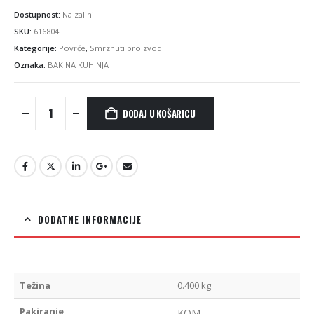
Dostupnost:
Na zalihi
SKU:
616804
Kategorije:
Povrće
,
Smrznuti proizvodi
Oznaka:
BAKINA KUHINJA
DODAJ U KOŠARICU
DODATNE INFORMACIJE
Težina
0.400 kg
Pakiranje
KOM