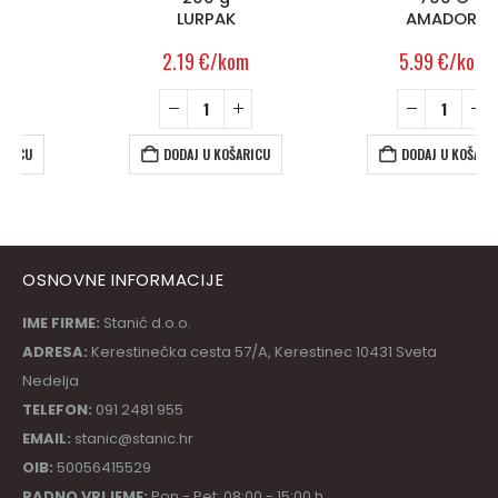
LURPAK
AMADORI
2.19
€
/kom
5.99
€
/kom
DODAJ U KOŠARICU
DODAJ U KOŠARICU
OSNOVNE INFORMACIJE
IME FIRME:
Stanić d.o.o.
ADRESA:
Kerestinečka cesta 57/A, Kerestinec 10431 Sveta
Nedelja
TELEFON:
091 2481 955
EMAIL:
stanic@stanic.hr
OIB:
50056415529
RADNO VRIJEME:
Pon - Pet: 08:00 - 15:00 h