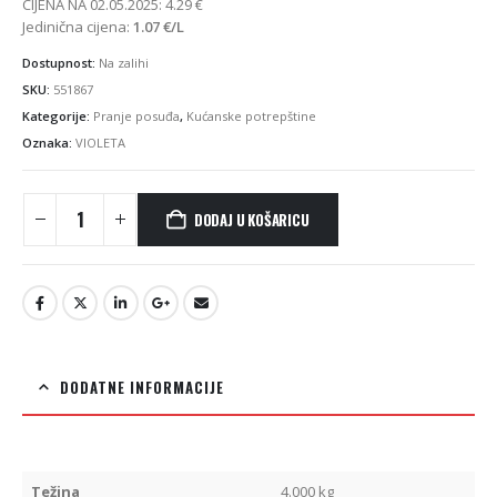
CIJENA NA 02.05.2025:
4.29
€
Jedinična cijena:
1.07
€
/L
Dostupnost:
Na zalihi
SKU:
551867
Kategorije:
Pranje posuđa
,
Kućanske potrepštine
Oznaka:
VIOLETA
DODAJ U KOŠARICU
DODATNE INFORMACIJE
Težina
4.000 kg