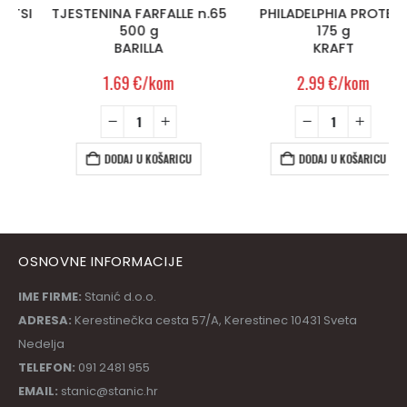
TJESTENINA FARFALLE n.65
PHILADELPHIA PROTEIN
500 g
175 g
BARILLA
KRAFT
1.69
€
/kom
2.99
€
/kom
DODAJ U KOŠARICU
DODAJ U KOŠARICU
OSNOVNE INFORMACIJE
IME FIRME:
Stanić d.o.o.
ADRESA:
Kerestinečka cesta 57/A, Kerestinec 10431 Sveta
Nedelja
TELEFON:
091 2481 955
EMAIL:
stanic@stanic.hr