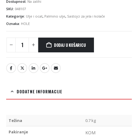
Dostupnost:
Na zalihi
SKU:
048107
Kategorije:
Ulje i ocat
,
Palmino ulje
,
Sastojci za jela i kolače
Oznaka:
HOLE
DODAJ U KOŠARICU
DODATNE INFORMACIJE
Težina
0.7 kg
Pakiranje
KOM