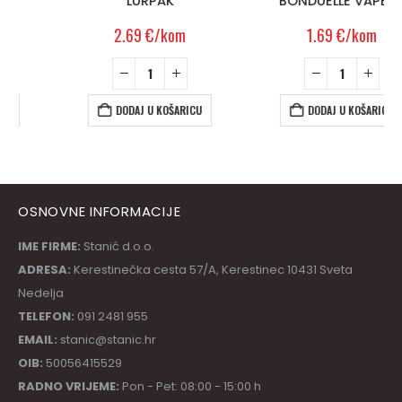
LURPAK
BONDUELLE VAPEUR
2.69
€
/kom
1.69
€
/kom
DODAJ U KOŠARICU
DODAJ U KOŠARICU
OSNOVNE INFORMACIJE
IME FIRME:
Stanić d.o.o.
ADRESA:
Kerestinečka cesta 57/A, Kerestinec 10431 Sveta
Nedelja
TELEFON:
091 2481 955
EMAIL:
stanic@stanic.hr
OIB:
50056415529
RADNO VRIJEME:
Pon - Pet: 08:00 - 15:00 h