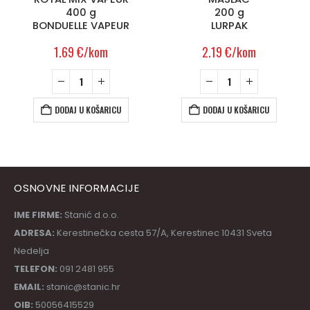
400 g
200 g
BONDUELLE VAPEUR
LURPAK
1.69
€
/kom
2.19
€
/kom
DODAJ U KOŠARICU
DODAJ U KOŠARICU
OSNOVNE INFORMACIJE
IME FIRME:
Stanić d.o.o.
ADRESA:
Kerestinečka cesta 57/A, Kerestinec 10431 Sveta
Nedelja
TELEFON:
091 2481 955
EMAIL:
stanic@stanic.hr
OIB:
50056415529