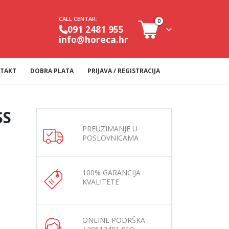
CALL CENTAR:
0
091 2481 955
info@horeca.hr
TAKT
DOBRA PLATA
PRIJAVA / REGISTRACIJA
SS
PREUZIMANJE U
POSLOVNICAMA
100% GARANCIJA
KVALITETE
ONLINE PODRŠKA