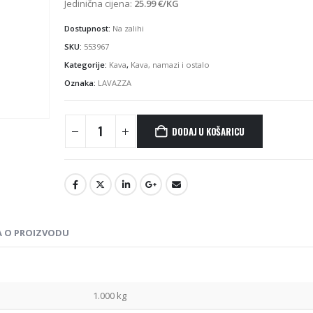
je:
25.99 €.
Jedinična cijena:
25.99
€
/KG
29.99 €.
Dostupnost:
Na zalihi
SKU:
553967
Kategorije:
Kava
,
Kava, namazi i ostalo
Oznaka:
LAVAZZA
DODAJ U KOŠARICU
A O PROIZVODU
1.000 kg