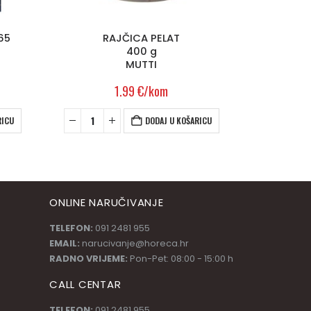
65
RAJČICA PELAT
400 g
MUTTI
1.99
€
/kom
RICU
DODAJ U KOŠARICU
ONLINE NARUČIVANJE
TELEFON:
091 2481 955
EMAIL:
narucivanje@horeca.hr
RADNO VRIJEME:
Pon-Pet: 08:00 - 15:00 h
CALL CENTAR
TELEFON:
091 2481 955