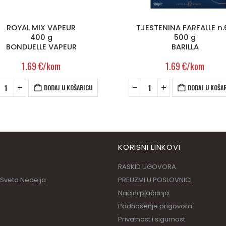
ROYAL MIX VAPEUR
TJESTENINA FARFALLE n.
400 g
500 g
BONDUELLE VAPEUR
BARILLA
1.69
€
/kom
1.69
€
/kom
DODAJ U KOŠARICU
DODAJ U KOŠA
KORISNI LINKOVI
RASKID UGOVORA
 Sveta Nedelja
PREUZMI U POSLOVNICI
Načini plaćanja
Podnošenje prigovora
Privatnost i sigurnost