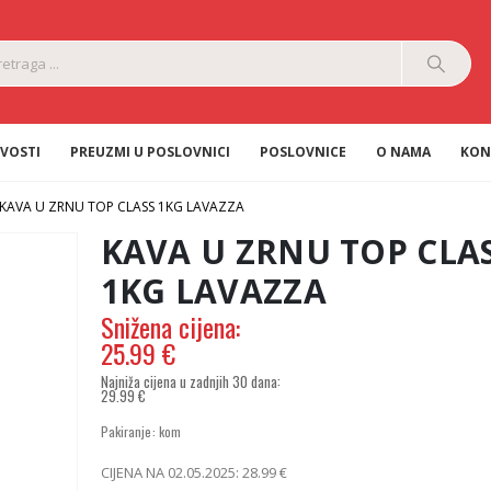
VOSTI
PREUZMI U POSLOVNICI
POSLOVNICE
O NAMA
KON
KAVA U ZRNU TOP CLASS 1KG LAVAZZA
KAVA U ZRNU TOP CLA
1KG LAVAZZA
25.99
€
29.99
€
Izvorna
Trenutna
Pakiranje: kom
cijena
cijena
bila
je:
CIJENA NA 02.05.2025:
28.99
€