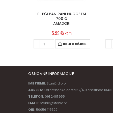
OTEIN
PILEĆI PANIRANI NUGGETSI
700 G
AMADORI
5.99
€
/kom
 U KOŠARICU
DODAJ U KOŠARICU
OSNOVNE INFORMACIJE
IME FIRME:
Stanić d.o.o.
ADRESA:
Kerestinečka cesta 57/A, Kerestinec 10431
TELEFON:
091 2481 955
EMAIL:
stanic@stanic.hr
OIB:
50056415529