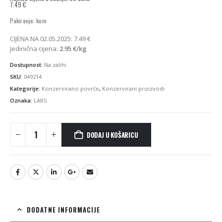
7.49
€
Izvorna
Trenutna
Pakiranje: kom
cijena
cijena
bila
je:
CIJENA NA 02.05.2025:
7.49
€
je:
6.49 €.
Jedinična cijena:
2.95
€
/kg
7.49 €.
Dostupnost:
Na zalihi
SKU:
049214
Kategorije:
Konzervirano povrće
,
Konzervirani proizvodi
Oznaka:
LARS
DODAJ U KOŠARICU
DODATNE INFORMACIJE