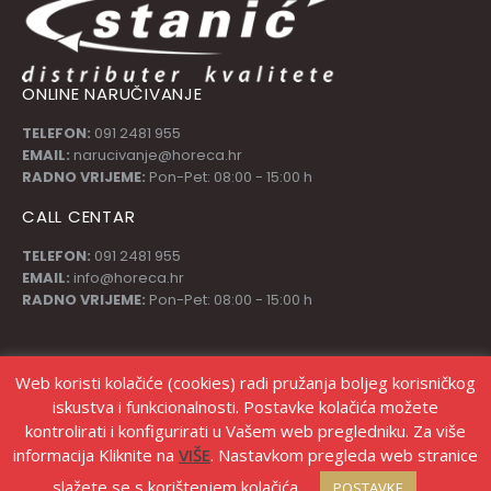
ONLINE NARUČIVANJE
TELEFON:
091 2481 955
EMAIL:
narucivanje@horeca.hr
RADNO VRIJEME:
Pon-Pet: 08:00 - 15:00 h
CALL CENTAR
TELEFON:
091 2481 955
EMAIL:
info@horeca.hr
RADNO VRIJEME:
Pon-Pet: 08:00 - 15:00 h
PRATI NAS
Web koristi kolačiće (cookies) radi pružanja boljeg korisničkog
iskustva i funkcionalnosti. Postavke kolačića možete
kontrolirati i konfigurirati u Vašem web pregledniku. Za više
informacija Kliknite na
VIŠE
. Nastavkom pregleda web stranice
slažete se s korištenjem kolačića
POSTAVKE