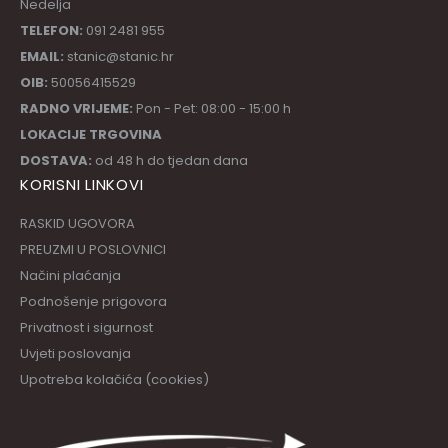
Nedelja
TELEFON:
091 2481 955
EMAIL:
stanic@stanic.hr
OIB:
50056415529
RADNO VRIJEME:
Pon - Pet: 08:00 - 15:00 h
LOKACIJE TRGOVINA
DOSTAVA:
od 48 h do tjedan dana
KORISNI LINKOVI
RASKID UGOVORA
PREUZMI U POSLOVNICI
Načini plaćanja
Podnošenje prigovora
Privatnost i sigurnost
Uvjeti poslovanja
Upotreba kolačića (cookies)