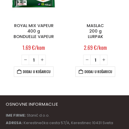
ROYAL MIX VAPEUR
MASLAC
400 g
200 g
BONDUELLE VAPEUR
LURPAK
1.69
€
/kom
2.69
€
/kom
DODAJ U KOŠARICU
DODAJ U KOŠARICU
OSNOVNE INFORMACIJE
IME FIRME:
Stanić d.o.o.
ADRESA:
Kerestinečka cesta 57/A, Kerestinec 10431 Sveta