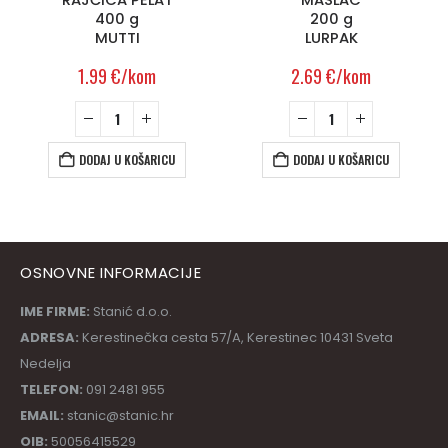
400 g
200 g
MUTTI
LURPAK
1.99
€
/kom
2.69
€
/kom
DODAJ U KOŠARICU
DODAJ U KOŠARICU
OSNOVNE INFORMACIJE
IME FIRME:
Stanić d.o.o.
ADRESA:
Kerestinečka cesta 57/A, Kerestinec 10431 Sveta
Nedelja
TELEFON:
091 2481 955
EMAIL:
stanic@stanic.hr
OIB:
50056415529