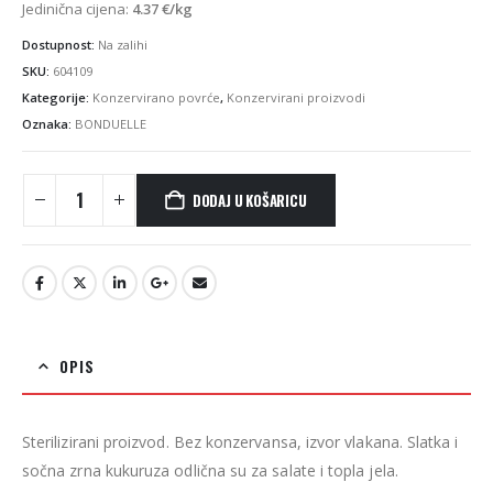
Jedinična cijena:
4.37
€
/kg
Dostupnost:
Na zalihi
SKU:
604109
Kategorije:
Konzervirano povrće
,
Konzervirani proizvodi
Oznaka:
BONDUELLE
DODAJ U KOŠARICU
OPIS
Sterilizirani proizvod. Bez konzervansa, izvor vlakana. Slatka i
sočna zrna kukuruza odlična su za salate i topla jela.