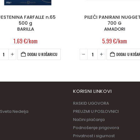
ILEĆI PANIRANI NUGGETSI
RAJČICA PELAT
700 G
400 g
AMADORI
MUTTI
5.99
€
/kom
1.99
€
/kom
DODAJ U KOŠARICU
DODAJ U KOŠA
KORISNI LINKOVI
RASKID UGOVORA
 Sveta Nedelja
PREUZMI U POSLOVNICI
Načini plaćanja
Podnošenje prigovora
Privatnost i sigurnost