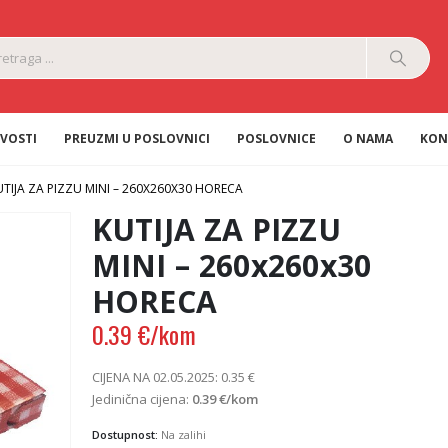
VOSTI
PREUZMI U POSLOVNICI
POSLOVNICE
O NAMA
KON
UTIJA ZA PIZZU MINI – 260X260X30 HORECA
KUTIJA ZA PIZZU
MINI – 260x260x30
HORECA
0.39
€
/kom
CIJENA NA 02.05.2025:
0.35
€
Jedinična cijena:
0.39
€
/kom
Dostupnost:
Na zalihi