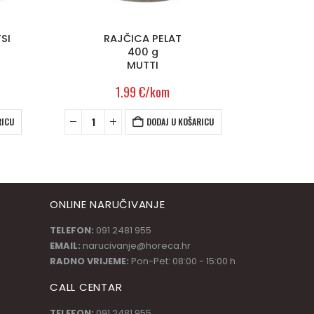
MASLAC
ROY
200 g
LURPAK
BON
2.69
€
/kom
RICU
DODAJ U KOŠARICU
ONLINE NARUČIVANJE
TELEFON:
091 2481 955
EMAIL:
narucivanje@horeca.hr
RADNO VRIJEME:
Pon-Pet: 08:00 - 15:00 h
CALL CENTAR
TELEFON:
091 2481 955