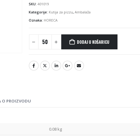
SKU:
401019
Kategorije:
Kutija za pizzu
,
Ambalaža
Oznaka:
HORECA
DODAJ U KOŠARICU
A O PROIZVODU
0.08 kg