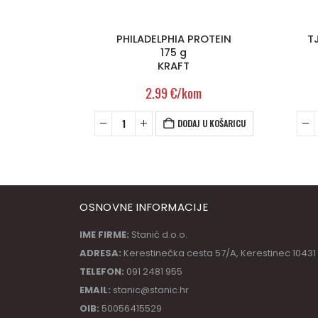
OTEIN
TJESTENINA FARFALLE n.65
P
500 g
BARILLA
1.69
€
/kom
 U KOŠARICU
DODAJ U KOŠARICU
OSNOVNE INFORMACIJE
IME FIRME:
Stanić d.o.o.
ADRESA:
Kerestinečka cesta 57/A, Kerestinec 10431
TELEFON:
091 2481 955
EMAIL:
stanic@stanic.hr
OIB:
50056415529