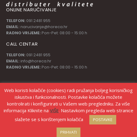
ONLINE NARUČIVANJE
TELEFON:
091 2481 955
EMAIL:
narucivanje@horeca.hr
RADNO VRIJEME:
Pon-Pet: 08:00 - 15:00 h
CALL CENTAR
TELEFON:
091 2481 955
EMAIL:
info@horeca.hr
RADNO VRIJEME:
Pon-Pet: 08:00 - 15:00 h
PRATI NAS
Web koristi kolačiće (cookies) radi pružanja boljeg korisničkog
iskustva i funkcionalnosti. Postavke kolačića možete
kontrolirati i konfigurirati u Vašem web pregledniku. Za više
informacija Kliknite na
VIŠE
. Nastavkom pregleda web stranice
slažete se s korištenjem kolačića
POSTAVKE
© Copyright Stanić d.o.o. |
Izrada web shopa Marketing strategije
PRIHVATI