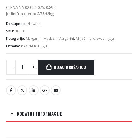
CIJENA NA 02.05.2025:
0.89
€
Jedinična cijena:
2.76
€
/kg
Dostupnost:
Na zalihi
SKU:
048031
Kategorije:
Margarini
,
Maslaci i Margarini
,
Mliječni proizvodi i jaja
Oznaka:
BAKINA KUHINJA
DODAJ U KOŠARICU
DODATNE INFORMACIJE