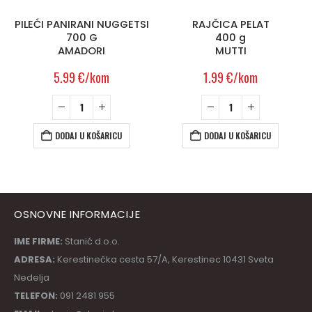
PILEĆI PANIRANI NUGGETSI
RAJČICA PELAT
700 G
400 g
AMADORI
MUTTI
5.99
€
/kom
1.99
€
/kom
DODAJ U KOŠARICU
DODAJ U KOŠARICU
OSNOVNE INFORMACIJE
IME FIRME:
Stanić d.o.o.
ADRESA:
Kerestinečka cesta 57/A, Kerestinec 10431 Sveta
Nedelja
TELEFON:
091 2481 955