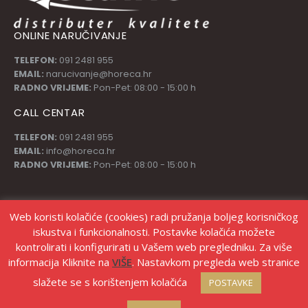
ONLINE NARUČIVANJE
TELEFON:
091 2481 955
EMAIL:
narucivanje@horeca.hr
RADNO VRIJEME:
Pon-Pet: 08:00 - 15:00 h
CALL CENTAR
TELEFON:
091 2481 955
EMAIL:
info@horeca.hr
RADNO VRIJEME:
Pon-Pet: 08:00 - 15:00 h
PRATI NAS
Web koristi kolačiće (cookies) radi pružanja boljeg korisničkog
iskustva i funkcionalnosti. Postavke kolačića možete
kontrolirati i konfigurirati u Vašem web pregledniku. Za više
informacija Kliknite na
VIŠE
. Nastavkom pregleda web stranice
slažete se s korištenjem kolačića
POSTAVKE
© Copyright Stanić d.o.o. |
Izrada web shopa Marketing strategije