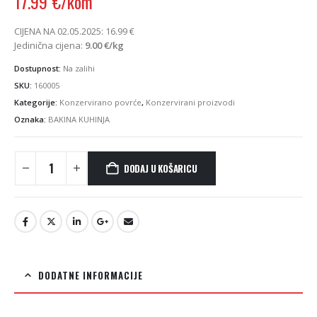
17.99
€
/kom
CIJENA NA 02.05.2025:
16.99
€
Jedinična cijena:
9.00
€
/kg
Dostupnost:
Na zalihi
SKU:
160005
Kategorije:
Konzervirano povrće
,
Konzervirani proizvodi
Oznaka:
BAKINA KUHINJA
DODAJ U KOŠARICU
DODATNE INFORMACIJE