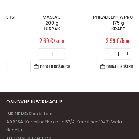
MASLAC
PHILADELPHIA PROTEIN
200 g
175 g
LURPAK
KRAFT
2.69
€
/kom
2.99
€
/kom
DODAJ U KOŠARICU
DODAJ U KOŠARICU
OSNOVNE INFORMACIJE
IME FIRME:
Stanić d.o.o.
ADRESA:
Kerestinečka cesta 57/A, Kerestinec 10431 Sveta
Nedelja
TELEFON:
091 2481 955