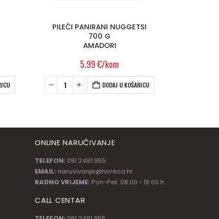
SI
PHILA
RICU
ONLINE NARUČIVANJE
TELEFON:
091 2481 955
EMAIL:
narucivanje@horeca.hr
RADNO VRIJEME:
Pon-Pet: 08:00 - 15:00 h
CALL CENTAR
TELEFON:
091 2481 955