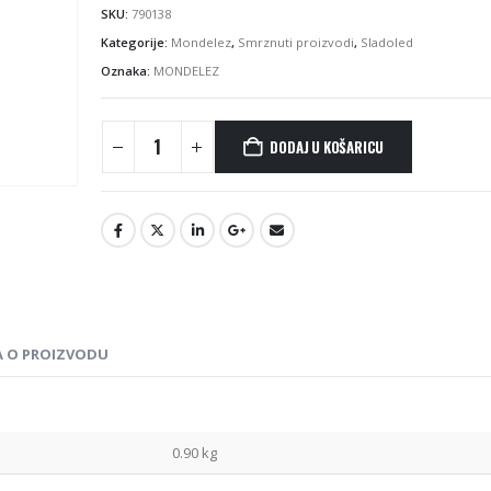
SKU:
790138
Kategorije:
Mondelez
,
Smrznuti proizvodi
,
Sladoled
Oznaka:
MONDELEZ
DODAJ U KOŠARICU
A O PROIZVODU
0.90 kg