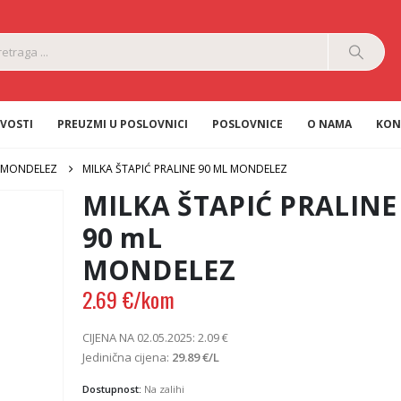
VOSTI
PREUZMI U POSLOVNICI
POSLOVNICE
O NAMA
KON
MONDELEZ
MILKA ŠTAPIĆ PRALINE 90 ML MONDELEZ
MILKA ŠTAPIĆ PRALINE
90 mL
MONDELEZ
2.69
€
/kom
CIJENA NA 02.05.2025:
2.09
€
Jedinična cijena:
29.89
€
/L
Dostupnost:
Na zalihi