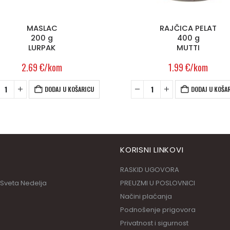
RAJČICA PELAT
PILEĆI PANIRANI NUGGET
400 g
700 G
MUTTI
AMADORI
1.99
€
/kom
5.99
€
/kom
DODAJ U KOŠARICU
DODAJ U KOŠA
KORISNI LINKOVI
RASKID UGOVORA
 Sveta Nedelja
PREUZMI U POSLOVNICI
Načini plaćanja
Podnošenje prigovora
Privatnost i sigurnost