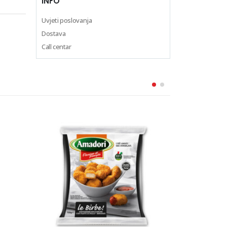
INFO
Uvjeti poslovanja
Dostava
Call centar
TJESTENINA FARFALLE n.65
500 g
BARILLA
1.69
€
/kom
DODAJ U KOŠARICU