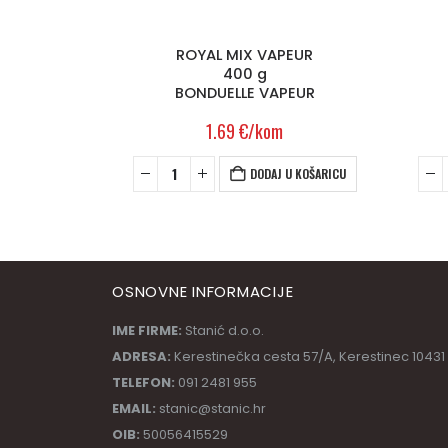
PEUR
MASLAC
200 g
PEUR
LURPAK
2.69
€
/kom
 U KOŠARICU
DODAJ U KOŠARICU
OSNOVNE INFORMACIJE
IME FIRME:
Stanić d.o.o.
ADRESA:
Kerestinečka cesta 57/A, Kerestinec 10431
TELEFON:
091 2481 955
EMAIL:
stanic@stanic.hr
OIB:
50056415529