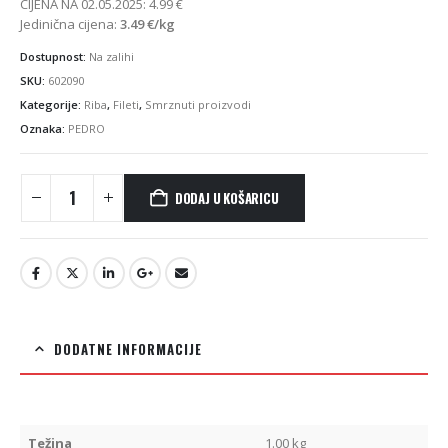
CIJENA NA 02.05.2025:
4.99
€
Jedinična cijena:
3.49
€
/kg
Dostupnost:
Na zalihi
SKU:
602090
Kategorije:
Riba
,
Fileti
,
Smrznuti proizvodi
Oznaka:
PEDRO
DODAJ U KOŠARICU
DODATNE INFORMACIJE
Težina
1.00 kg