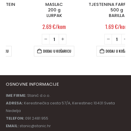
MASLAC
TJESTENINA FARFALLE n.65
200 g
500 g
LURPAK
BARILLA
2.69
€
/kom
1.69
€
/kom
DODAJ U KOŠARICU
DODAJ U KOŠARICU
OSNOVNE INFORMACIJE
IME FIRME:
Stanić d.o.o.
ADRESA:
Kerestinečka cesta 57/A, Kerestinec 10431 Sveta
Nedelja
TELEFON:
091 2481 955
EMAIL:
stanic@stanic.hr