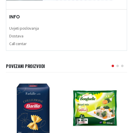
INFO
Uvjeti poslovanja
Dostava
Call centar
POVEZANI PROIZVODI
PHILADELPHIA PROTEIN
175 g
KRAFT