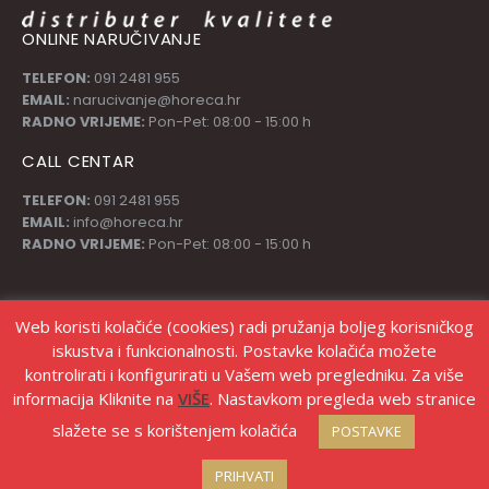
ONLINE NARUČIVANJE
TELEFON:
091 2481 955
EMAIL:
narucivanje@horeca.hr
RADNO VRIJEME:
Pon-Pet: 08:00 - 15:00 h
CALL CENTAR
TELEFON:
091 2481 955
EMAIL:
info@horeca.hr
RADNO VRIJEME:
Pon-Pet: 08:00 - 15:00 h
PRATI NAS
Web koristi kolačiće (cookies) radi pružanja boljeg korisničkog
iskustva i funkcionalnosti. Postavke kolačića možete
kontrolirati i konfigurirati u Vašem web pregledniku. Za više
informacija Kliknite na
VIŠE
. Nastavkom pregleda web stranice
slažete se s korištenjem kolačića
POSTAVKE
© Copyright Stanić d.o.o. |
Izrada web shopa Marketing strategije
PRIHVATI