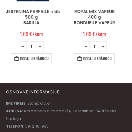
2.99
€
/kom
ROYAL MIX VAPEUR
400 g
BONDUELLE VAPEUR
DODAJ U KOŠARICU
1.69
€
/kom
DODAJ U KOŠARICU
OSNOVNE INFORMACIJE
IME FIRME:
Stanić d.o.o.
ADRESA:
Kerestinečka cesta 57/A, Kerestinec 10431 Sveta
Nedelja
TELEFON:
091 2481 955