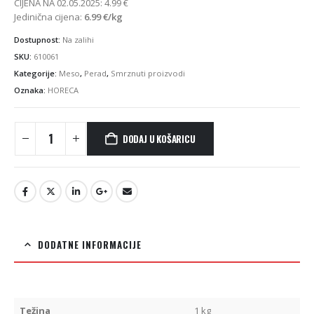
CIJENA NA 02.05.2025:
4.99
€
Jedinična cijena:
6.99
€
/kg
Dostupnost:
Na zalihi
SKU:
610061
Kategorije:
Meso
,
Perad
,
Smrznuti proizvodi
Oznaka:
HORECA
DODAJ U KOŠARICU
DODATNE INFORMACIJE
Težina
1 kg