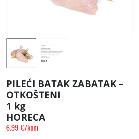
PILEĆI BATAK ZABATAK –
OTKOŠTENI
1 kg
HORECA
6.99
€
/kom