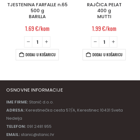
TJESTENINA FARFALLE n.65
RAJČICA PELAT
500 g
400 g
BARILLA
MUTTI
1.69
€
/kom
1.99
€
/kom
DODAJ U KOŠARICU
DODAJ U KOŠARICU
OSNOVNE INFORMACIJE
IME FIRME:
Stanić d.o.o.
ADRESA:
Kerestinečka cesta 57/A, Kerestinec 10431 Sveta
Nedelja
TELEFON:
091 2481 955
EMAIL:
stanic@stanic.hr