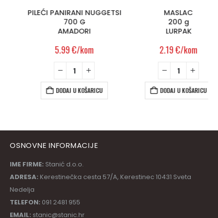
PILEĆI PANIRANI NUGGETSI
MASLAC
700 G
200 g
AMADORI
LURPAK
5.99
€
/kom
2.19
€
/kom
DODAJ U KOŠARICU
DODAJ U KOŠARICU
OSNOVNE INFORMACIJE
IME FIRME:
Stanić d.o.o.
ADRESA:
Kerestinečka cesta 57/A, Kerestinec 10431 Sveta
Nedelja
TELEFON:
091 2481 955
EMAIL:
stanic@stanic.hr