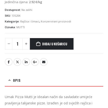
Jedinična cijena:
2.92
€
/kg
Dostupnost:
Na zalihi
SKU:
135204
Kategorije:
Rajčica i Umaci
,
Konzervirani proizvodi
Oznaka:
MUTTI
DODAJ U KOŠARICU
OPIS
Umak Pizza Mutti je idealan način da savladate umijeće
pravljenja talijanske pizze. Izrađen je od svježih rajčica i