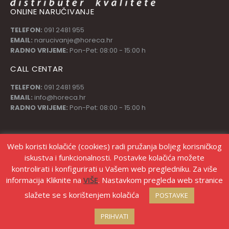
ONLINE NARUČIVANJE
TELEFON:
091 2481 955
EMAIL:
narucivanje@horeca.hr
RADNO VRIJEME:
Pon-Pet: 08:00 - 15:00 h
CALL CENTAR
TELEFON:
091 2481 955
EMAIL:
info@horeca.hr
RADNO VRIJEME:
Pon-Pet: 08:00 - 15:00 h
PRATI NAS
Web koristi kolačiće (cookies) radi pružanja boljeg korisničkog
iskustva i funkcionalnosti. Postavke kolačića možete
kontrolirati i konfigurirati u Vašem web pregledniku. Za više
informacija Kliknite na
VIŠE
. Nastavkom pregleda web stranice
slažete se s korištenjem kolačića
POSTAVKE
© Copyright Stanić d.o.o. |
Izrada web shopa Marketing strategije
PRIHVATI