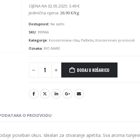
bila
je:
CIJENA NA 02.05.2025:
3.49
€
je:
2.69 €.
Jedinična cijena:
26.90
€
/kg
3.49 €.
Dostupnost:
Na zalihi
SKU:
999966
Kategorije:
Konzervirana riba
,
Paštete
,
Konzervirani proizvodi
Oznaka:
RIO MARE
DODAJ U KOŠARICU
 PODATAKA O PROIZVODU
daje poseban okus. Idealan za otvaranje apetita. Sva aroma tunjevin