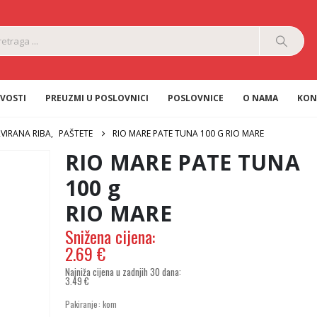
VOSTI
PREUZMI U POSLOVNICI
POSLOVNICE
O NAMA
KON
VIRANA RIBA
,
PAŠTETE
RIO MARE PATE TUNA 100 G RIO MARE
RIO MARE PATE TUNA
100 g
RIO MARE
2.69
€
3.49
€
Izvorna
Trenutna
Pakiranje: kom
cijena
cijena