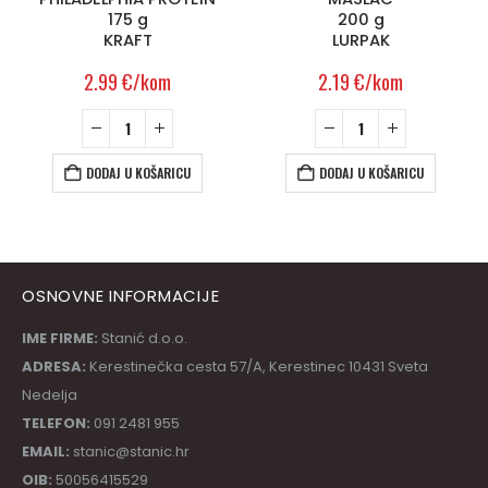
175 g
200 g
KRAFT
LURPAK
2.99
€
/kom
2.19
€
/kom
DODAJ U KOŠARICU
DODAJ U KOŠARICU
OSNOVNE INFORMACIJE
IME FIRME:
Stanić d.o.o.
ADRESA:
Kerestinečka cesta 57/A, Kerestinec 10431 Sveta
Nedelja
TELEFON:
091 2481 955
EMAIL:
stanic@stanic.hr
OIB:
50056415529