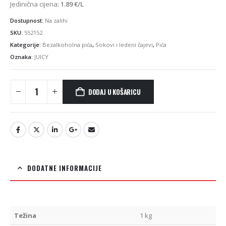
Jedinična cijena:
1.89
€
/L
Dostupnost:
Na zalihi
SKU:
552152
Kategorije:
Bezalkoholna pića
,
Sokovi i ledeni čajevi
,
Pića
Oznaka:
JUICY
DODAJ U KOŠARICU
DODATNE INFORMACIJE
Težina
1 kg